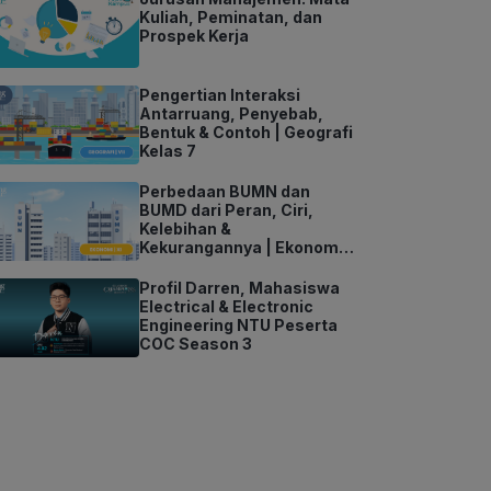
Kuliah, Peminatan, dan
Prospek Kerja
Pengertian Interaksi
Antarruang, Penyebab,
Bentuk & Contoh | Geografi
Kelas 7
Perbedaan BUMN dan
BUMD dari Peran, Ciri,
Kelebihan &
Kekurangannya | Ekonomi
Kelas 11
Profil Darren, Mahasiswa
Electrical & Electronic
Engineering NTU Peserta
COC Season 3