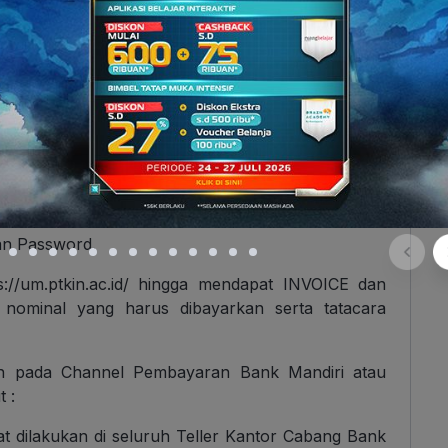
nyatakan prioritas pilihan.
h satu PTKIN seluruh Indonesia.
N 2025
. Pilih Daftar Bagi Calon Pendaftar yang memiliki
TKIN. Username dan Password didapat setelah
ui email yang dicantumkan saat pendaftaran akun
an Password.
ps://um.ptkin.ac.id/ hingga mendapat INVOICE dan
 nominal yang harus dibayarkan serta tatacara
n pada Channel Pembayaran Bank Mandiri atau
 :
t dilakukan di seluruh Teller Kantor Cabang Bank