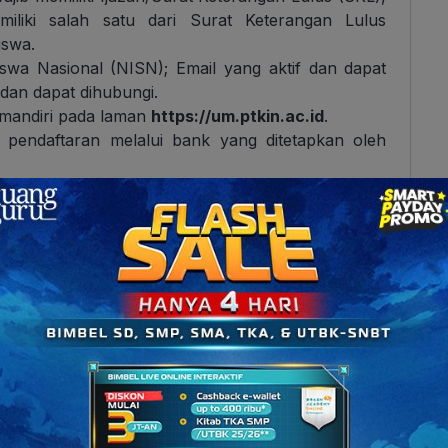
iliki salah satu dari Surat Keterangan Lulus
iswa.
swa Nasional (NISN); Email yang aktif dan dapat
dan dapat dihubungi.
 mandiri pada laman
https://um.ptkin.ac.id
.
pendaftaran melalui bank yang ditetapkan oleh
gram Studi pada PTKIN/PTN.
Ujian.
sai apabila peserta telah melakukan Finalisasi
mlah Pilihan, dan Lokasi Ujian
rkan prodi yang kamu pilih. Apabila kamu memilih
k ujian yang akan kamu ikuti adalah IPA, atau jika
n maka kamu akan mengikuti ujian IPS.
emilih minimal 1 prodi dan maksimal 3 prodi.