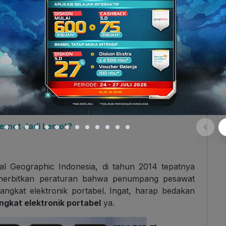
Penumpang Boleh Menggunakan
ngan EASA. Lalu, apa benar EASA ngebolehin
unakan ponselnya?
tentuan berlaku. Ya semacam peraturan dalam
 memperbolehkan penumpang menggunakan ponsel
 minta izin dulu sama EASA.
ternet Jadi Lemot?
onal Geographic Indonesia, di tahun 2014 tepatnya
nerbitkan peraturan bahwa penumpang pesawat
ngkat elektronik portabel. Ingat, harap bedakan
ngkat elektronik portabel
ya.