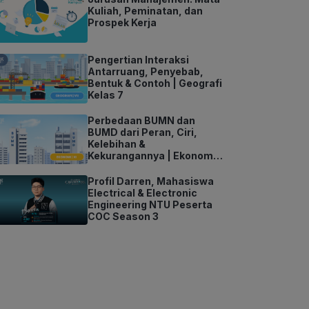
Kuliah, Peminatan, dan
Prospek Kerja
Pengertian Interaksi
Antarruang, Penyebab,
Bentuk & Contoh | Geografi
Kelas 7
Perbedaan BUMN dan
BUMD dari Peran, Ciri,
Kelebihan &
Kekurangannya | Ekonomi
Kelas 11
Profil Darren, Mahasiswa
Electrical & Electronic
Engineering NTU Peserta
COC Season 3