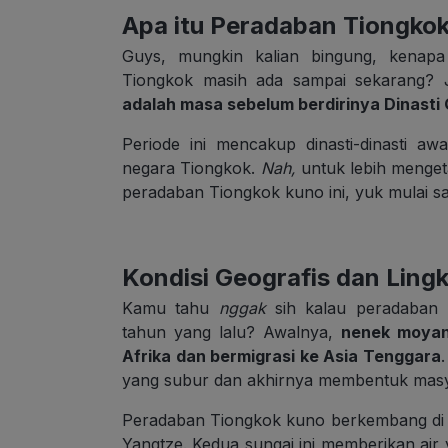
Apa itu Peradaban Tiongko
Guys, mungkin kalian bingung, kenapa
Tiongkok masih ada sampai sekarang? 
adalah masa sebelum berdirinya Dinasti 
Periode ini mencakup dinasti-dinasti aw
negara Tiongkok.
Nah,
untuk lebih mengeta
peradaban Tiongkok kuno ini, yuk mulai sa
Kondisi
Geografis dan Ling
Kamu tahu
nggak
sih kalau peradaban 
tahun yang lalu? Awalnya,
nenek moyan
Afrika dan bermigrasi ke Asia Tenggara
yang subur dan akhirnya membentuk masya
Peradaban Tiongkok kuno berkembang di d
Yangtze. Kedua sungai ini memberikan ai