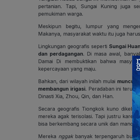
pertanian. Tapi, Sungai Kuning juga s
pemukiman warga.
Meskipun begitu, lumpur yang mengen
Makanya, masyarakat waktu itu juga harus 
Lingkungan geografis seperti
Sungai Huan
dan perdagangan
. Di masa awal, banyak
Damai Di membuktikan bahwa masyara
kepercayaan yang maju.
Bahkan, dari wilayah inilah mulai
muncul 
membangun irigasi
. Peradaban ini terus 
Dinasti Xia, Zhou, Qin, dan Han.
S
ecara geografis Tiongkok kuno dikelili
mereka agak terisolasi. Tapi justru karena
bisa berkembang secara unik dan mandiri.
Mereka
nggak
banyak terpengaruh budaya 