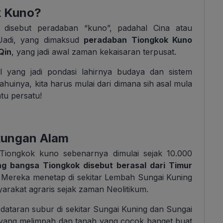
k Kuno?
 disebut peradaban “kuno”, padahal Cina atau
Jadi, yang dimaksud
peradaban Tiongkok Kuno
Qin
, yang jadi awal zaman kekaisaran terpusat.
al yang jadi pondasi lahirnya budaya dan sistem
huinya, kita harus mulai dari dimana sih asal mula
tu persatu!
kungan Alam
Tiongkok kuno sebenarnya dimulai sejak 10.000
g bangsa Tiongkok disebut berasal dari Timur
. Mereka menetap di sekitar Lembah Sungai Kuning
rakat agraris sejak zaman Neolitikum.
ataran subur di sekitar Sungai Kuning dan Sungai
r yang melimpah dan tanah yang cocok banget buat