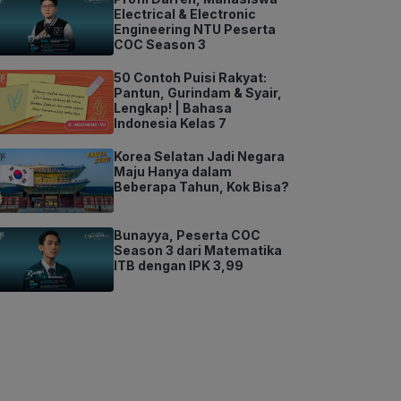
Electrical & Electronic
Engineering NTU Peserta
COC Season 3
50 Contoh Puisi Rakyat:
Pantun, Gurindam & Syair,
Lengkap! | Bahasa
Indonesia Kelas 7
Korea Selatan Jadi Negara
Maju Hanya dalam
Beberapa Tahun, Kok Bisa?
Bunayya, Peserta COC
Season 3 dari Matematika
ITB dengan IPK 3,99