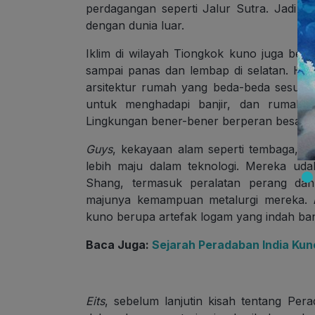
perdagangan seperti Jalur Sutra. Jadi m
dengan dunia luar.
Iklim di wilayah Tiongkok kuno juga berv
sampai panas dan lembap di selatan. Ha
arsitektur rumah yang beda-beda sesuai 
untuk menghadapi banjir, dan rumah b
Lingkungan bener-bener berperan besar
Guys
,
kekayaan alam seperti tembaga, be
lebih maju dalam teknologi. Mereka udah
Shang, termasuk peralatan perang dan
majunya kemampuan metalurgi mereka.
kuno berupa artefak logam yang indah ban
Baca Juga:
Sejarah Peradaban India Kuno
Eits
, sebelum lanjutin kisah tentang Per