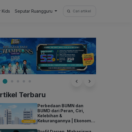
Search
r Kids
Seputar Ruangguru
for:
rtikel Terbaru
Perbedaan BUMN dan
BUMD dari Peran, Ciri,
Kelebihan &
Kekurangannya | Ekonomi
Kelas 11
Profil Darren, Mahasiswa