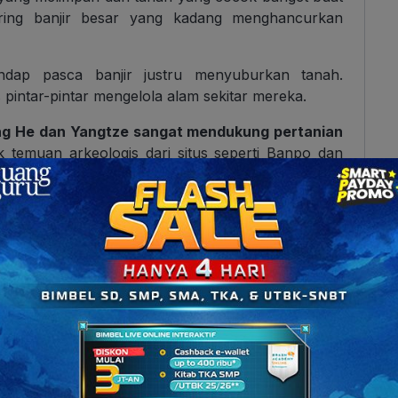
ering banjir besar yang kadang menghancurkan
dap pasca banjir justru menyuburkan tanah.
pintar-pintar mengelola alam sekitar mereka.
g He dan Yangtze sangat mendukung pertanian
 temuan arkeologis dari situs seperti Banpo dan
kat Tiongkok sudah punya sistem budaya dan
budaya menanam padi, menyimpan makanan, dan
berkembang lewat empat dinasti awal yang penting;
ngi gunung, padang pasir, dan laut yang membuat
 isolasi ini, karakteristik peradaban Tiongkok kuno
luar di awal-awal, tapi tetap terbuka lewat jalur