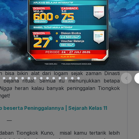
eskipun terpisah, mereka tetap bisa berhubungan
ariasi banget
lho
,
dari yang dingin banget di utara
l ini bikin mereka mengembangkan cara hidup dan
wilayahnya. Misalnya, rumah panggung di selatan
eratap rendah di utara buat menahan dingin.
 dalam membentuk budaya mereka.
si, dan kayu bikin peradaban Tiongkok Kuno jadi
 bisa bikin alat dari logam sejak zaman Dinasti
 bejana ritual. Semua itu menunjukkan betapa
Ngga
heran kalau banyak peninggalan Tiongkok
get!
 beserta Peninggalannya | Sejarah Kelas 11
—
adaban Tiongkok Kuno, misal kamu tertarik lebih