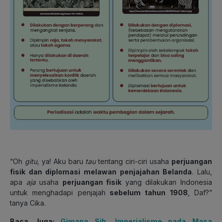
“Oh
gitu,
ya! Aku baru
tau
tentang ciri-ciri usaha
perjuangan
fisik dan diplomasi melawan penjajahan Belanda
. Lalu,
apa
aja
usaha
perjuangan fisik
yang dilakukan Indonesia
untuk menghadapi penjajah
sebelum tahun 1908
, Daf?”
tanya Cika.
Baca Juga:
Gimana Sih, Imperialisme pada Masa