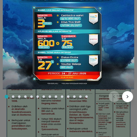
perjuangan diplomasi
yang dilakukan Indonesia dalam
menghadapi penjajah
setelah tahun 1908
ada apa
aja
?”
Baca Juga:
Ini Dia Kisah Kedatangan Bangsa Eropa ke
Indonesia!
“Usaha perjuangan diplomasi dilakukan dengan
pembentukan
Organisasi Boedi Oetomo
,
Organisasi
Sarekat Islam
,
Organisasi Indische Partij
dan
pelaksanaan
Kongres Sumpah Pemuda
, Cik!” jawab Dafa.