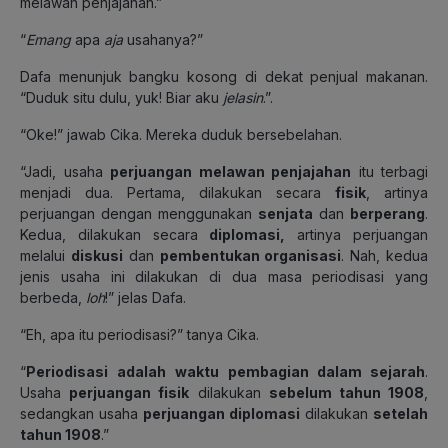
melawan penjajahan.”
“
Emang
apa
aja
usahanya?”
Dafa menunjuk bangku kosong di dekat penjual makanan.
“Duduk situ dulu, yuk! Biar aku
jelasin
.”.
“Oke!” jawab Cika. Mereka duduk bersebelahan.
“Jadi, usaha
perjuangan melawan penjajahan
itu terbagi
menjadi dua. Pertama, dilakukan secara
fisik
, artinya
perjuangan dengan menggunakan
senjata
dan
berperang
.
Kedua, dilakukan secara
diplomasi,
artinya perjuangan
melalui
diskusi
dan
pembentukan organisasi
. Nah, kedua
jenis usaha ini dilakukan di dua masa periodisasi yang
berbeda,
loh
!” jelas Dafa.
“Eh, apa itu periodisasi?” tanya Cika.
“
Periodisasi
adalah
waktu pembagian dalam sejarah
.
Usaha
perjuangan fisik
dilakukan
sebelum tahun 1908
,
sedangkan usaha
perjuangan diplomasi
dilakukan
setelah
tahun 1908
.”