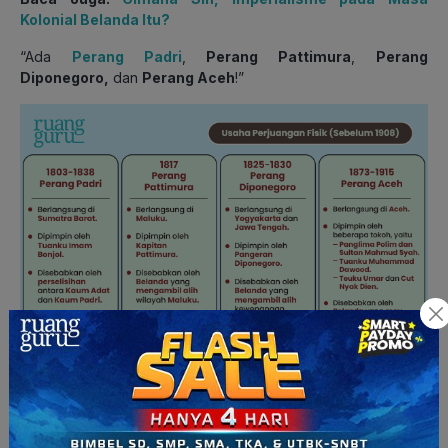
Kolonial Belanda Itu?
“Ada
Perang Padri
,
Perang Pattimura
,
Perang
Diponegoro,
dan
Perang Aceh
!”
“Wah, ternyata ada banyak ya! Terus, kalau usaha