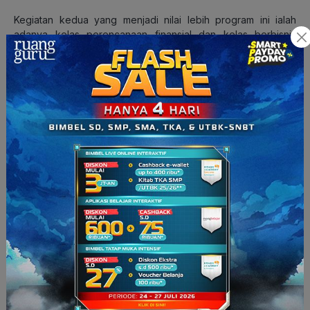
Kegiatan kedua yang menjadi nilai lebih program ini ialah
adanya kelas perencanaan finansial dan kelas berbisnis
sampingan. Kedua kelas ini nantinya akan disponsori oleh tim
Ruangguru. Tentunya dengan mengikuti kelas ini, diharapkan
Bapak/Ibu bisa meningkatkan keterampilan dan juga
wawasan terkait perencanaan finansial dan mencari peluang
bisnis sampingan.
Nah, itu tadi sekilas tentang program ARMADA yang bantu
mempersiapkan tabungan pendidikan anak. Ayo, Bapak/Ibu
gabung sekarang untuk jadi Ketua ARMADA di komunitas
Bapak/Ibu punya dan #SiapSejakDini kebutuhan pendidikan
anak. Segera daftarkan diri Anda di
pendaftaran ketua
ARMADA
atau klik banner di bawah ini.