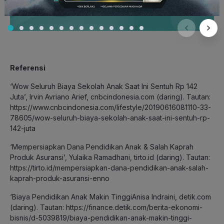
Referensi
‘Wow Seluruh Biaya Sekolah Anak Saat Ini Sentuh Rp 142
Juta’, Irvin Avriano Arief, cnbcindonesia.com (daring). Tautan:
https://www.cnbcindonesia.com/lifestyle/20190616081110-33-
78605/wow-seluruh-biaya-sekolah-anak-saat-ini-sentuh-rp-
142-juta
‘Mempersiapkan Dana Pendidikan Anak & Salah Kaprah
Produk Asuransi’, Yulaika Ramadhani, tirto.id (daring). Tautan:
https://tirto.id/mempersiapkan-dana-pendidikan-anak-salah-
kaprah-produk-asuransi-enno
‘Biaya Pendidikan Anak Makin TinggiAnisa Indraini, detik.com
(daring). Tautan: https://finance.detik.com/berita-ekonomi-
bisnis/d-5039819/biaya-pendidikan-anak-makin-tinggi-