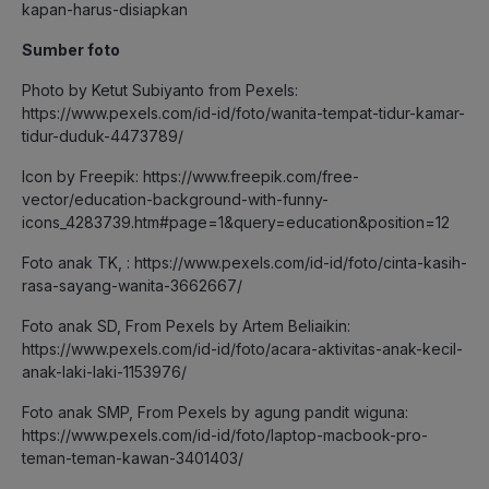
kapan-harus-disiapkan
Sumber foto
Photo by Ketut Subiyanto from Pexels:
https://www.pexels.com/id-id/foto/wanita-tempat-tidur-kamar-
tidur-duduk-4473789/
Icon by Freepik: https://www.freepik.com/free-
vector/education-background-with-funny-
icons_4283739.htm#page=1&query=education&position=12
Foto anak TK, : https://www.pexels.com/id-id/foto/cinta-kasih-
rasa-sayang-wanita-3662667/
Foto anak SD, From Pexels by Artem Beliaikin:
https://www.pexels.com/id-id/foto/acara-aktivitas-anak-kecil-
anak-laki-laki-1153976/
Foto anak SMP, From Pexels by agung pandit wiguna:
https://www.pexels.com/id-id/foto/laptop-macbook-pro-
teman-teman-kawan-3401403/