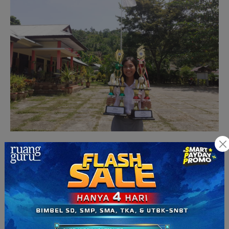
Oksalin dan piala kemenangannya (Sumber: dok. pribadi)
“Aku suka lihat jaringan di sini
jaha
(tidak baik), jadi kalau mau
persiapan SBMPTN, lebih baik aku pakai yang Ruangguru
OTG,” tutur siswa yang kerap mengikuti Olimpiade Astronomi
dan Festival Lomba Seni Siswa Nasional (FLS2N) ini. “Aku
lebih
ngerti
kalo
belajar matematika di Ruangguru, karena
penjelasan tutornya jelas sekali, singkat, dan
nggak
bikin
bosan,” lanjutnya. Ia bercerita dulu nilai yang diperoleh