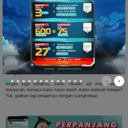
berkisar 60, 70, dan paling tinggi 75. Namun, sekarang
deretan nilainya terus meroket hingga 80, 90, dan 100.
Ibunya menambahkan, ia tidak lagi perlu guru les.
“Semangatnya semenjak pakai Ruangguru, dia jadi luar biasa
belajarnya sampai malam”.
Meski masih di usia sangat muda, ia sadar bahwa pendidikan
adalah sarana utamanya untuk memajukan daerah Sangihe,
membanggakan orang tua, dan juga membantu orang-orang
di sekitar. Satu pedoman yang terus dipegang Oksalin hingga
kini.
Kuatkanlah hatimu. Jangan lemah semangatmu, karena
ada upah bagi usahamu
. Semoga, ia tidak pernah berhenti
mengejar cita-citanya ya!
Begitu juga untukmu, kalau Oksalin
aja
mau pantang
menyerah, kenapa kamu harus masih malas-malasan belajar?
Yuk, giatkan lagi belajarnya dengan ruangbelajar.