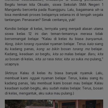
Begitu teman kita Oksalin, siswa Sekolah SMA Negeri 1
Manganitu bercerita pada Ruangguru. Lalu, bagaimana
sih
ia
bisa menikmati proses belajarnya selama ini di tengah segala
tantangan. Penasaran? Simak ceritanya, yuk!
Kondisi belajar di kelas, ternyata yang menjadi alasan utama
siswa kelas 12 ini dan teman-temannya merasa tidak
bersemangat belajar. “Kalau di kelas itu biasa
banyamuk.
Kong, bikin torang nyandak
nyaman belajar
.
Terus
kalo
siang
itu kadang panas
, kong so bikin
bosan
torang mo
belajar
.
Kadang, keadaan
so
begitu
, kita so
malas belajar.
Baru, kita
so
bosan di kelas
, kita so
rasa
tidor, kita so
suka
mo
pulang,”
ucapnya.
(Artinya: Kalau di kelas itu biasa banyak nyamuk. Lalu,
membuat kami
nggak
nyaman belajar. Terus, kalau siang itu
kadang panas, lalu membuat kami bosan mau belajar. Kalau
keadaan sudah begitu, aku sudah malas belajar. Terus, bosan
di kelas, mengantuk, aku suka mau pulang.)