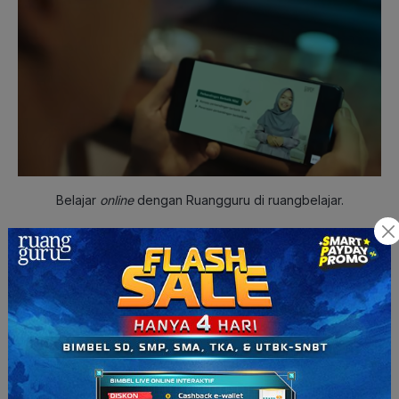
Belajar
online
dengan Ruangguru di ruangbelajar.
Karena pandemi sudah tidak semenyeramkan saat dulu kala,
beberapa dari kita mungkin sudah mulai terbiasa untuk
beraktivitas di luar rumah. Misalkan ke sekolah yang sudah
tatap muka,
ke tempat les
, ke rumah teman, dan sebagainya.
Dengan belajar
online,
kita bisa belajar dari rumah, dari
berbagai sumber pula. Kamu juga bisa belajar jauh lebih
banyak hal daripada yang bisa dipelajari pada pertemuan