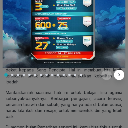
tatap muka di sekolah.
Selain itu, jadwal belajarnya juga fleksibel menyesuaikan
dengan waktu luangmu. Apalagi kalo bisa diajarin sama
kakak-kakak yang seru dari
Brain Academy
, belajar di bulan
puasa pun tetap bisa semangat!
7. Belajar agama
Suasana bulan Ramadhan selalu membuat kita merasa lebih
dekat kepada Sang Pencipta. Hal ini membuat kita lebih
tersugesti untuk lebih banyak melakukan kebaikan dan
ibadah.
Manfaatkanlah suasana hati ini untuk belajar ilmu agama
sebanyak-banyaknya. Berbagai pengajian, acara televisi,
ceramah tarawih dan subuh, yang hanya ada di bulan puasa,
harus kita ikuti dan resapi, untuk membentuk diri yang lebih
baik.
Di momen bulan Ramadhan seperti ini, kamu bisa fokus untuk