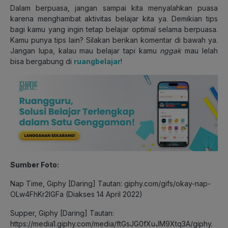
Dalam berpuasa, jangan sampai kita menyalahkan puasa
karena menghambat aktivitas belajar kita ya. Demikian tips
bagi kamu yang ingin tetap belajar optimal selama berpuasa.
Kamu punya tips lain? Silakan berikan komentar di bawah ya.
Jangan lupa, kalau mau belajar tapi kamu
nggak
mau lelah
bisa bergabung di
ruangbelajar
!
Sumber Foto:
Nap Time, Giphy [Daring] Tautan: giphy.com/gifs/okay-nap-
OLw4FhKr2IGFa (Diakses 14 April 2022)
Supper, Giphy [Daring] Tautan:
https://media1.giphy.com/media/ftGsJG0fXuJM9Xtq3A/giphy.