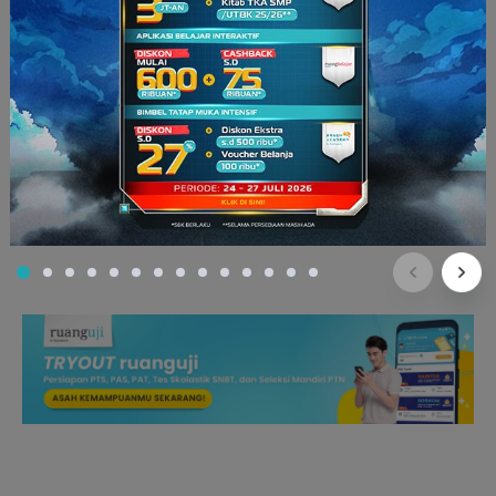
Perlu kamu ketahui, Tryout UTBK di ruanguji menggunakan
sistem yang mirip dengan UTBK aslinya,
lho
. Sistem
penilaiannya pun mengikuti sistem pada UTBK sebenarnya.
So
, kamu bisa langsung tahu kemampuan dan skor UTBK
kamu.
Buat kamu yang ketinggalan
Tryout UTBK
2021 Episode 1
kemarin,
nggak
usah khawatir. Masih ada kesempatan untuk
kamu mengikuti Episode 2. Tunggu kabar selanjutnya di
media sosial Ruangguru ya!