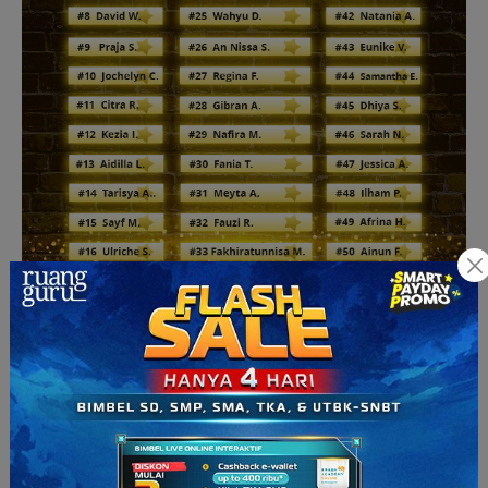
Selamat untuk peserta yang berhasil meraih nilai tertinggi
pada Tryout UTBK 2021 Episode 1.
Tim Ruangguru akan
menghubungi peserta untuk konfirmasi data dan teknis
pengiriman piagam digital.
Ayo, terus pertahankan
prestasimu ya!