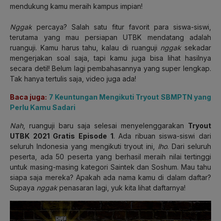
mendukung kamu meraih kampus impian!
Nggak
percaya? Salah satu fitur favorit para siswa-siswi,
terutama yang mau persiapan UTBK mendatang adalah
ruanguji. Kamu harus tahu, kalau di ruanguji
nggak
sekadar
mengerjakan soal saja, tapi kamu juga bisa lihat hasilnya
secara detil!
Belum lagi pembahasannya yang super lengkap.
Tak hanya tertulis saja, video juga ada!
Baca juga:
7 Keuntungan Mengikuti Tryout SBMPTN yang
Perlu Kamu Sadari
Nah
, ruanguji baru saja selesai menyelenggarakan
Tryout
UTBK 2021 Gratis Episode 1
. Ada ribuan siswa-siswi dari
seluruh Indonesia yang mengikuti tryout ini,
lho
. Dari seluruh
peserta, ada 50 peserta yang berhasil meraih nilai tertinggi
untuk masing-masing kategori Saintek dan Soshum. Mau tahu
siapa saja mereka? Apakah ada nama kamu di dalam daftar?
Supaya
nggak
penasaran lagi, yuk kita lihat daftarnya!