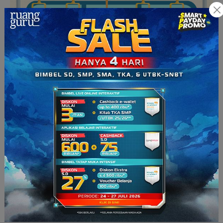
“
Tapi
, Indonesia pernah
nggak sih
melakukan ekspor? ‘Kan
Indonesia kaya akan sumber daya alam, masa Indonesia
terus-menerus impor
sih
?” Guntur kembali bertanya.
Kali ini Roro yang menjawab pertanyaannya, “
Nggak dong
.
Kamu tadi
udah
tau
‘kan Indonesia itu kaya jadi kita juga bisa
melakukan ekspor.”
“Apa
aja
yang dieskpor negara kita Ro?”