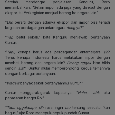
Setelah mendengar penjelasan Kanguru, Roro
menambahkan, “Selain impor ada juga yang disebut dengan
ekspor. Itu
lho
kegiatan menjual barang ke negara lain.”
“
Lho
berarti dengan adanya ekspor dan impor bisa terjadi
kegiatan perdagangan antarnegara
dong
ya?”
“
Yap
betul sekali,” kata Kanguru menjawab pertanyaan
Guntur.
“
Tapi
, kenapa harus ada perdagangan antarnegara
sih
?
Terus kenapa Indonesia harus melakukan impor dengan
membeli barang dari negara lain?
Emang nggak
bisa bikin
sendiri
aja
?” Guntur mulai memberondong kedua temannya
dengan berbagai pertanyaan.
“
Wadaw
banyak sekali pertanyaanmu Guntur!”
Guntur menggaruk-garuk kepalanya, “
Hehe
…
abis
aku
penasaran banget Ro.”
“
Tapi, nggakpapa sih
rasa ingin
tau
tentang sesuatu ‘kan
bagus,” ujar Roro menepuk-nepuk pundak Guntur.