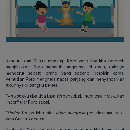
Kanguru dan Guntur menatap Roro yang tiba-tiba berhenti
menjelaskan. Roro menaruh tangannya di dagu, dahinya
mengerut seperti orang yang sedang berpikir keras.
Kemudian Roro menghela napas panjang dan menyandarkan
tubuhnya di bangku kereta.
“
Ah kok
aku tiba-tiba lupa
sih
penyebab Indonesia melakukan
impor,” ujar Roro sebal.
“
Hadeh
Ro padahal aku
udah nungguin
penjelasanmu
tau
,”
kata Guntur kecewa.
Raut muka Guntur berubah menjadi cemberut. Hal itu membuat