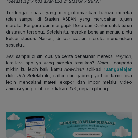
“Sesaat lagi Anda akan tiba di Stasiun ASEAN”
Terdengar suara yang menginformasikan bahwa mereka
telah sampai di Stasiun ASEAN yang merupakan tujuan
mereka. Kanguru pun mengajak Roro dan Guntur untuk turun
di stasiun tersebut. Setelah itu, mereka berjalan menuju pintu
keluar stasiun. Namun, di luar stasiun mereka menemukan
sesuatu…
Eits
, sampai di sini dulu ya cerita perjalanan mereka.
Hayooo
,
kira-kira apa ya yang mereka temukan?
Hmm
… daripada
mikirin itu lebih baik kamu
download
aplikasi
ruangbelajar
dulu
deh
. Setelah itu, daftar dan gabung ya biar kamu bisa
lebih mendalami materi ekspor dan impor melalui video
animasi yang telah disediakan.
Yuk
, cepat gabung!