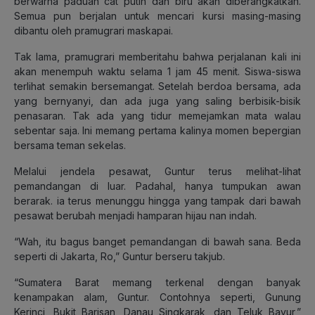
berwarna paduan cat putih dan biru akan diberangkatkan.
Semua pun berjalan untuk mencari kursi masing-masing
dibantu oleh pramugrari maskapai.
Tak lama, pramugrari memberitahu bahwa perjalanan kali ini
akan menempuh waktu selama 1 jam 45 menit. Siswa-siswa
terlihat semakin bersemangat. Setelah berdoa bersama, ada
yang bernyanyi, dan ada juga yang saling berbisik-bisik
penasaran. Tak ada yang tidur memejamkan mata walau
sebentar saja. Ini memang pertama kalinya momen bepergian
bersama teman sekelas.
Melalui jendela pesawat, Guntur terus melihat-lihat
pemandangan di luar. Padahal, hanya tumpukan awan
berarak. ia terus menunggu hingga yang tampak dari bawah
pesawat berubah menjadi hamparan hijau nan indah.
“Wah, itu bagus banget pemandangan di bawah sana. Beda
seperti di Jakarta, Ro,” Guntur berseru takjub.
“Sumatera Barat memang terkenal dengan banyak
kenampakan alam, Guntur. Contohnya seperti, Gunung
Kerinci, Bukit Barisan, Danau Singkarak, dan Teluk Bayur,”