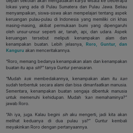
depan sekolah akan mengadakan karya wisata ke beberapa
lokasi yang ada di Pulau Sumatera dan Pulau Jawa. Beliau
menyampaikan, siswa-siswa akan mempelajari tentang aspek
keruangan pulau-pulau di Indonesia yang memiliki ciri khas
masing-masing, akibat permukaan bumi yang dipengaruhi
oleh unsur-unsur seperti air, tanah, api, dan udara. Aspek
keruangan tersebut meliputi kenampakan alam dan
kenampakan buatan. Lebih jelasnya,
Roro, Guntur, dan
Kanguru
akan menceritakannya.
“Roro, memang bedanya kenampakan alam dan kenampakan
buatan itu apa
sih
?” tanya Guntur penasaran.
“Mudah
kok
membedakannya, kenampakan alam itu
kan
sudah terbentuk secara alami dan bisa dimanfaatkan manusia.
Sementara, kenampakan buatan sengaja dibentuk manusia
untuk memenuhi kehidupan. Mudah
‘kan
memahaminya?”
jawab Roro.
“Ah iya, juga. Kalau begini
sih
aku mengerti, jadi kita akan
melihat keduanya di dua pulau ya?” Guntur kembali
meyakinkan Roro dengan pertanyaannya.