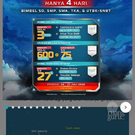
akan menaiki kereta api yang diberangkatkan pada malam
hari. Adakah yang bisa menebak, lokasi mana yang akan
dituju?
Di luar, langit sudah menggelap. Semua siswa baru selesai
makan malam dan mulai bergerak membuat barisan antrean di
depan pintu masuk Stasiun Gambir, untuk pemeriksaan tiket
keberangkatan dan selanjutnya mengarah pada peron 3
menuju kereta Taksaka tujuan Yogyakarta yang sudah
menunggu.
Berbeda seperti saat keberangkatan ke Sumatera Barat,
siswa-siswa justru memilih untuk langsung beristirahat setelah
mendapati kursinya. Tampaknya, kegiatan berhari-hari cukup
menguras energi. Apalagi, perjalanan malam ini menempuh
waktu hingga 8 jam. Namun, ternyata Guntur masih gelisah. Ia
memikirkan lokasi mana lagi yang akan dikunjunginya esok.