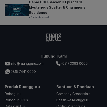
Game COC Season 3 Episode 11:
Mysterious Scatter & Champions
Residence
• 8 minutes read
Hubungi Kami
info@ruangguru.com
(021) 3093 0000
0815 7441 0000
Produk Ruangguru
Bantuan & Panduan
Roboguru
Company Credentials
Roboguru Plus
Beasiswa Ruangguru
Dafa dan Lulu
Cicilan Ruangguru