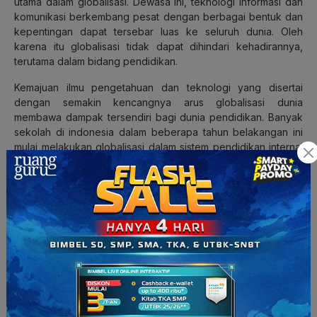
utama dalam globalisasi. Dewasa ini, teknologi informasi dan
komunikasi berkembang pesat dengan berbagai bentuk dan
kepentingan dapat tersebar luas ke seluruh dunia. Oleh
karena itu globalisasi tidak dapat dihindari kehadirannya,
terutama dalam bidang pendidikan.
Kemajuan ilmu pengetahuan dan teknologi yang disertai
dengan semakin kencangnya arus globalisasi dunia
membawa dampak tersendiri bagi dunia pendidikan. Banyak
sekolah di indonesia dalam beberapa tahun belakangan ini
mulai melakukan globalisasi dalam sistem pendidikan internal
sekolah.
Hal ini terlihat pada sekolah-sekolah yang dikenal dengan
bilingual school, dengan diterapkannya bahasa asing seperti
bahasa Inggris dan bahasa Mandarin sebagai mata ajar wajib
sekolah. Selain itu berbagai jenjang pendidikan mulai dari
sekolah menengah hingga perguruan tinggi baik negeri
maupun swasta yang membuka program kelas internasional.
Globalisasi pendidikan dilakukan untuk menjawab kebutuhan
pasar akan tenaga kerja berkualitas yang semakin ketat.