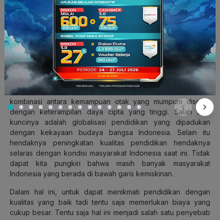
Dengan globalisasi pendidikan diharapkan tenaga kerja
Indonesia dapat bersaing di pasar dunia. Apalagi dengan
akan diterapkannya perdagangan bebas, misalnya dalam
lingkup negara-negara ASEAN, mau tidak mau dunia
pendidikan di Indonesia harus menghasilkan lulusan yang
siap kerja agar tidak menjadi “budak” di negeri sendiri.
Persaingan untuk menciptakan negara yang kuat terutama di
bidang ekonomi, sehingga dapat masuk dalam jajaran
raksasa ekonomi dunia tentu saja sangat membutuhkan
kombinasi antara kemampuan otak yang mumpuni disertai
dengan keterampilan daya cipta yang tinggi. Salah satu
kuncinya adalah globalisasi pendidikan yang dipadukan
dengan kekayaan budaya bangsa Indonesia. Selain itu
hendaknya peningkatan kualitas pendidikan hendaknya
selaras dengan kondisi masyarakat Indonesia saat ini. Tidak
dapat kita pungkiri bahwa masih banyak masyarakat
Indonesia yang berada di bawah garis kemiskinan.
Dalam hal ini, untuk dapat menikmati pendidikan dengan
kualitas yang baik tadi tentu saja memerlukan biaya yang
cukup besar. Tentu saja hal ini menjadi salah satu penyebab