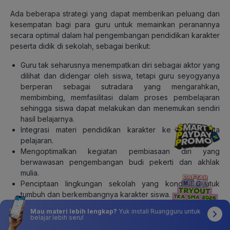
Ada beberapa strategi yang dapat memberikan peluang dan
kesempatan bagi para guru untuk memainkan peranannya
secara optimal dalam hal pengembangan pendidikan karakter
peserta didik di sekolah, sebagai berikut:
Guru tak seharusnya menempatkan diri sebagai aktor yang
dilihat dan didengar oleh siswa, tetapi guru seyogyanya
berperan sebagai sutradara yang mengarahkan,
membimbing, memfasilitasi dalam proses pembelajaran
sehingga siswa dapat melakukan dan menemukan sendiri
hasil belajarnya.
Integrasi materi pendidikan karakter ke dalam mata
pelajaran.
Mengoptimalkan kegiatan pembiasaan diri yang
berwawasan pengembangan budi pekerti dan akhlak
mulia.
Penciptaan lingkungan sekolah yang kondusif untuk
tumbuh dan berkembangnya karakter siswa.
Menjalin kerja sama dengan orang tua siswa dan
Mau materi lebih lengkap?
Yuk install Ruangguru untuk
masyarakat dalam pengembangan pendidikan karakter.
belajar lebih seru!
Menjadi figur teladan bagi peserta didik.