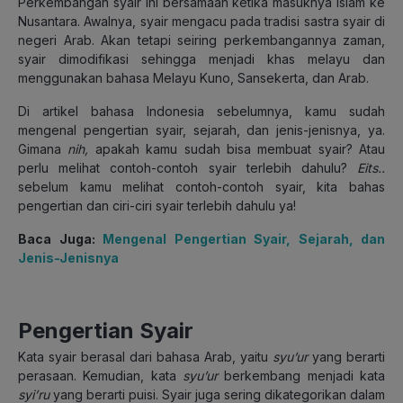
Perkembangan syair ini bersamaan ketika masuknya Islam ke
Nusantara. Awalnya, syair mengacu pada tradisi sastra syair di
negeri Arab. Akan tetapi seiring perkembangannya zaman,
syair dimodifikasi sehingga menjadi khas melayu dan
menggunakan bahasa Melayu Kuno, Sansekerta, dan Arab.
Di artikel bahasa Indonesia sebelumnya, kamu sudah
mengenal pengertian syair, sejarah, dan jenis-jenisnya, ya.
Gimana
nih,
apakah kamu sudah bisa membuat syair? Atau
perlu melihat contoh-contoh syair terlebih dahulu?
Eits..
sebelum kamu melihat contoh-contoh syair, kita bahas
pengertian dan ciri-ciri syair terlebih dahulu ya!
Baca Juga:
Mengenal Pengertian Syair, Sejarah, dan
Jenis-Jenisnya
Pengertian Syair
Kata syair berasal dari bahasa Arab, yaitu
syu’ur
yang berarti
perasaan. Kemudian, kata
syu’ur
berkembang menjadi kata
syi’ru
yang berarti puisi. Syair juga sering dikategorikan dalam