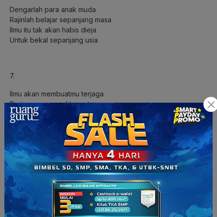
Dengarlah para anak muda
Rajinlah belajar sepanjang masa
Ilmu itu tak akan habis dieja
Untuk bekal sepanjang usia
7.
Ilmu akan membuatmu terjaga
Dari suramnya waktu serta masa
Cemerlang nantinya akan senantiasa
Menyinarimu saat masa dewasa
8.
Dunia sekarang begitu maju
Jadikan ilmu sebagai pegangan
Sebagai benteng agar tidak tertipu
Sehingga hidup penuh kebahagiaan