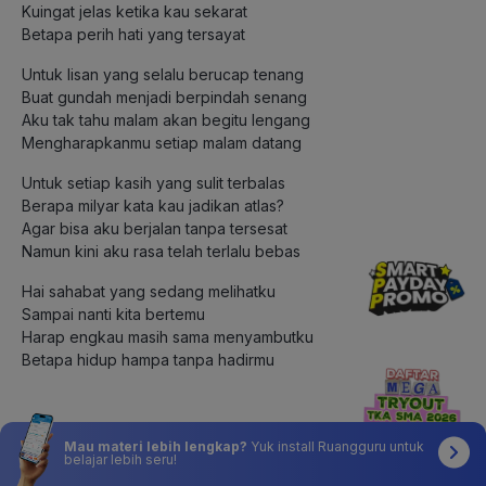
Kuingat jelas ketika kau sekarat
Betapa perih hati yang tersayat
Untuk lisan yang selalu berucap tenang
Buat gundah menjadi berpindah senang
Aku tak tahu malam akan begitu lengang
Mengharapkanmu setiap malam datang
Untuk setiap kasih yang sulit terbalas
Berapa milyar kata kau jadikan atlas?
Agar bisa aku berjalan tanpa tersesat
Namun kini aku rasa telah terlalu bebas
Hai sahabat yang sedang melihatku
Sampai nanti kita bertemu
Harap engkau masih sama menyambutku
Betapa hidup hampa tanpa hadirmu
7.
Mau materi lebih lengkap?
Yuk install Ruangguru untuk
belajar lebih seru!
Katanya sahabat yang datang berjabat