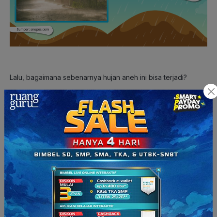
Lalu, bagaimana sebenarnya hujan aneh ini bisa terjadi?
Fenomena ini biasanya
berawal dari hujan badai di suatu
wilayah
dengan intensitas tinggi. Nah,
butiran hujan badai
tersebut terbawa oleh angin
, bahkan bisa sampai ke
tempat yang masih tampak cerah dan tidak berawan.
Di saat yang bersamaan,
sinar matahari yang terik di
wilayah cerah itu memicu penguapan (evaporasi)
,
sehingga terbentuk uap air di udara. Nah, butiran hujan yang
terbawa angin tadi “bertemu” dengan uap air ini, membentuk
partikel air yang lebih besar. Ketika
massa udara di sekitar
menjadi tidak stabil
,
angin vertikal (udara naik dan turun)
mendorong butiran air itu untuk jatuh sebagai hujan
ringan di bawah sinar matahari
.