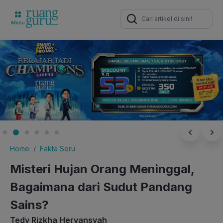
Search
for:
Home
Fakta Seru
Misteri Hujan Orang Meninggal,
Bagaimana dari Sudut Pandang
Sains?
Tedy Rizkha Heryansyah