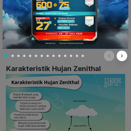
Jadilah fenomena yang terlihat aneh, hujan di tengah panas
terik. Namun, hujan zenithal ini biasanya hanya berlangsung
beberapa menit aja sebelum langit kembali cerah seperti
semula.
Baca Juga:
Hujan Bikin Internet Lemot? Begini
Penjelasannya!
Karakteristik Hujan Zenithal