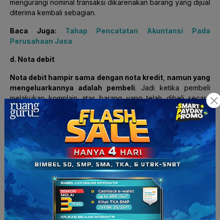
mengurangi nominal transaksi dikarenakan barang yang dijual
diterima kembali sebagian.
Baca Juga:
Tahap Pencatatan Akuntansi Pada
Perusahaan Jasa
d. Nota debit
Nota debit hampir sama dengan nota kredit
,
namun yang
mengeluarkannya adalah pembeli
. Jadi ketika pembeli
melakukan komplain atas barang yang telah dibeli secara
kredit biasanya pembeli akan mengembalikan barang
tersebut lalu membuat bukti berupa nota debit agar penjual
mengurangi nominal transaksi sebelumnya.
Sekarang kita bahas tentang
bukti transaksi internal
ya
Squad, ada tiga macam bukti transaksi internal nih Squad.
Memo, bukti kas masuk, dan bukti kas keluar.
a. Memo
Memo itu semacam
surat perintah dari atasan kepada
bawahan untuk melakukan aktivitas tertentu yang