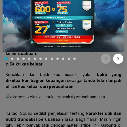
berkaitan dengan keuangan
. Contohnya begini, kamu jadi
supervisor di sebuah perusahaan jasa. Nah, direktur
pemasaran kamu memerintahkan untuk membuat hasil laporan
penjualan bulan ini
b. Bukti kas masuk
Bukti kas masuk merupakan
bukti yang dikeluarkan bagian
keuangan
sebagai
tanda telah terjadi aliran kas masuk
ke perusahaan
.
c. Bukti kas keluar
Kebalikan dari bukti kas masuk, yakni
bukti yang
dikeluarkan bagian keuangan
sebagai
tanda telah terjadi
aliran kas keluar dari perusahaan
.
Itu tadi Squad sedikit penjelasan tentang
karakteristik dan
bukti transaksi perusahaan jasa
. Bagaimana? Masih ingin
tahu lebih banyak lagi dengan materi artikel ini? Gabung di