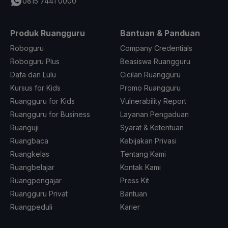
0815 7441 0000
Produk Ruangguru
Bantuan & Panduan
Roboguru
Company Credentials
Roboguru Plus
Beasiswa Ruangguru
Dafa dan Lulu
Cicilan Ruangguru
Kursus for Kids
Promo Ruangguru
Ruangguru for Kids
Vulnerability Report
Ruangguru for Business
Layanan Pengaduan
Ruanguji
Syarat & Ketentuan
Ruangbaca
Kebijakan Privasi
Ruangkelas
Tentang Kami
Ruangbelajar
Kontak Kami
Ruangpengajar
Press Kit
Ruangguru Privat
Bantuan
Ruangpeduli
Karier