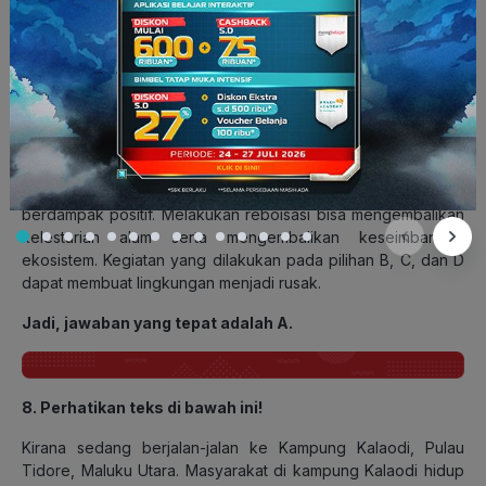
Kunci Jawaban: A
Pembahasan:
Melakukan reboisasi atau penanaman kembali pohon pada
hutan yang gundul merupakan kegiatan interaksi yang
berdampak positif. Melakukan reboisasi bisa mengembalikan
kelestarian alam serta mengembalikan keseimbangan
ekosistem. Kegiatan yang dilakukan pada pilihan B, C, dan D
dapat membuat lingkungan menjadi rusak.
Jadi, jawaban yang tepat adalah A.
8. Perhatikan teks di bawah ini!
Kirana sedang berjalan-jalan ke Kampung Kalaodi, Pulau
Tidore, Maluku Utara. Masyarakat di kampung Kalaodi hidup