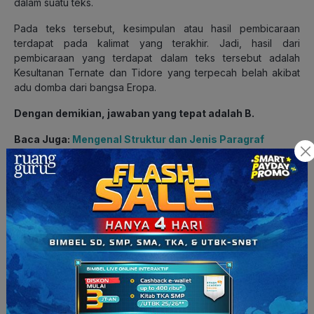
dalam suatu teks.
Pada teks tersebut, kesimpulan atau hasil pembicaraan
terdapat pada kalimat yang terakhir. Jadi, hasil dari
pembicaraan yang terdapat dalam teks tersebut adalah
Kesultanan Ternate dan Tidore yang terpecah belah akibat
adu domba dari bangsa Eropa.
Dengan demikian, jawaban yang tepat adalah B.
Baca Juga:
Mengenal Struktur dan Jenis Paragraf
7. Interaksi manusia dengan lingkungannya yang berdampak
positif adalah ….
melakukan kegiatan reboisasi
membuang semua jenis sampah pada satu tempat sampah
melakukan penebangan pohon secara sembarangan
menangkap hasil laut dengan menggunakan pukat tarik