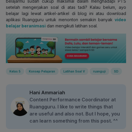
belajarmu sudah cukup maksimal dalam menghadapi PTS
setelah mengerjakan soal di atas tadi? Kalau belum, ayo
belajar lagi lewat artikel-artikel di blog ini atau download
aplikasi Ruangguru untuk menonton semakin banyak
video
belajar beranimasi
dan mengikuti latihan soal.
Kelas 5
Konsep Pelajaran
Latihan Soal V
ruanguji
SD
Hani Ammariah
Content Performance Coordinator at
Ruangguru. I like to write things that
are useful and also not. But I hope, you
can learn something from this post. ^^