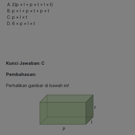
2(p × l + p × t + l × t)
p × l + p × t + p × t
p × l × t
6 × p × l × t
Kunci Jawaban: C
Pembahasan:
Perhatikan gambar di bawah ini!