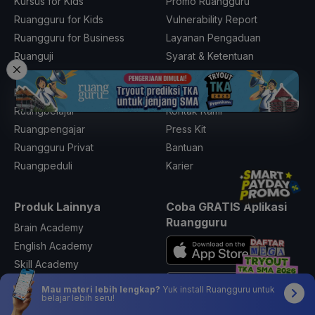
Kursus for Kids
Promo Ruangguru
Ruangguru for Kids
Vulnerability Report
Ruangguru for Business
Layanan Pengaduan
Ruanguji
Syarat & Ketentuan
Ruangbaca
Kebijakan Privasi
Ruangkelas
Tentang Kami
Ruangbelajar
Kontak Kami
Ruangpengajar
Press Kit
Ruangguru Privat
Bantuan
Ruangpeduli
Karier
Produk Lainnya
Coba GRATIS Aplikasi
Ruangguru
Brain Academy
English Academy
Skill Academy
Ruangkerja
Mau materi lebih lengkap?
Yuk install Ruangguru untuk
belajar lebih seru!
Schoters