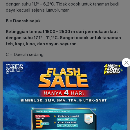
dengan suhu 11,1° – 6,2°C. Tidak cocok untuk tanaman budi
daya kecuali sejenis lumut-lumtan.
B = Daerah sejuk
Ketinggian tempat 1500 – 2500 m dari permukaan laut
dengan suhu 17,1° – 11,1°C. Sangat cocok untuk tanaman
teh, kopi, kina, dan sayur-sayuran.
C = Daerah sedang
Ketinggian tempat 600 – 1500 m dari permukaan laut dengan
suhu 22° -17,1°C. Sangat cocok untuk lokasi tanaman padi,
tembakau, teh, kopi, cokelat, kina, dan sayur-sayuran.
D = Daerah panas/tropis
Ketinggian tempat antara 0 – 600 m dari permukaan laut
dengan suhu 26,3° – 22°C. Tanaman yang cocok
dikembangkan seperti padi, jagung, kopi, tembakau, tebu,
karet, kelapa, dan cokelat.
Jadi, jawaban yang tepat adalah pilihan B.