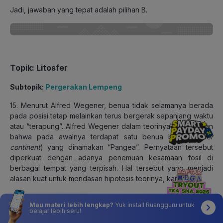
Jadi, jawaban yang tepat adalah pilihan B.
Topik: Litosfer
Subtopik:
Pergerakan Lempeng
15. Menurut Alfred Wegener, benua tidak selamanya berada
pada posisi tetap melainkan terus bergerak sepanjang waktu
atau “terapung”. Alfred Wegener dalam teorinya mengatakan
bahwa pada awalnya terdapat satu benua besar (
super
continent
) yang dinamakan “Pangea”. Pernyataan tersebut
diperkuat dengan adanya penemuan kesamaan fosil di
berbagai tempat yang terpisah. Hal tersebut yang menjadi
alasan kuat untuk mendasari hipotesis teorinya, karena….
Fosil hewan sulit ditemukan dan dipindahkan sehingga
Mau materi lebih lengkap?
Yuk install Ruangguru untuk
mustahil bila daerah tersebut tidak bersatu pada masa
belajar lebih seru!
lampau.