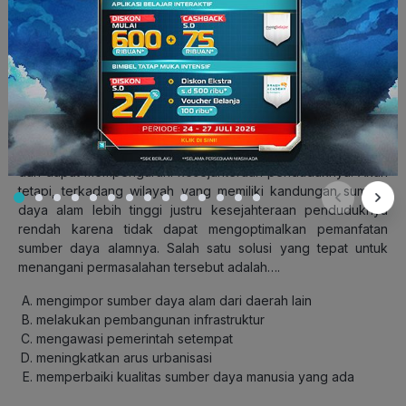
Topik: Sumber Daya Alam
Subtopik: Permasalahan Sebaran Sumber Daya Alam
8. Sebaran sumber daya alam di Indonesia sangat beragam
dan dapat mempengaruhi kesejahteraan penduduknya. Akan
tetapi, terkadang wilayah yang memiliki kandungan sumber
daya alam lebih tinggi justru kesejahteraan penduduknya
rendah karena tidak dapat mengoptimalkan pemanfatan
sumber daya alamnya. Salah satu solusi yang tepat untuk
menangani permasalahan tersebut adalah….
mengimpor sumber daya alam dari daerah lain
melakukan pembangunan infrastruktur
mengawasi pemerintah setempat
meningkatkan arus urbanisasi
memperbaiki kualitas sumber daya manusia yang ada