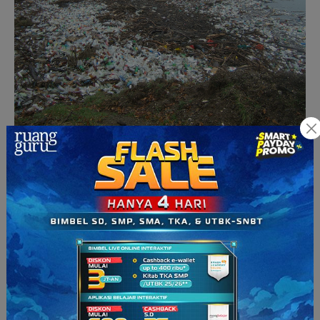
Dampak pembuangan limbah plastik pada lingkungan
(Sumber: lingkunganhidup.co)
Hayo
, siapa di antara kamu yang masih suka buang sampah
sembarangan? Stop lakukan itu dan ayo, mulai cintai bumi kita
dari sekarang!
Bidang Energi
Pemanfaatan Biologi dalam bidang ini adalah untuk mencari