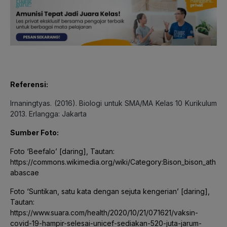
Referensi:
Irnaningtyas. (2016). Biologi untuk SMA/MA Kelas 10 Kurikulum
2013. Erlangga: Jakarta
Sumber Foto:
Foto ‘Beefalo’ [daring], Tautan:
https://commons.wikimedia.org/wiki/Category:Bison_bison_ath
abascae
Foto ‘Suntikan, satu kata dengan sejuta kengerian’ [daring],
Tautan:
https://www.suara.com/health/2020/10/21/071621/vaksin-
covid-19-hampir-selesai-unicef-sediakan-520-juta-jarum-