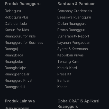
Produk Ruangguru
Bantuan & Panduan
Roboguru
Company Credentials
Roboguru Plus
Beasiswa Ruangguru
Dafa dan Lulu
Cicilan Ruangguru
Kursus for Kids
Promo Ruangguru
Ruangguru for Kids
Vulnerability Report
Ruangguru for Business
Layanan Pengaduan
Ruanguji
Syarat & Ketentuan
Ruangbaca
Kebijakan Privasi
Ruangkelas
Tentang Kami
Ruangbelajar
Kontak Kami
Ruangpengajar
Press Kit
Ruangguru Privat
Bantuan
Ruangpeduli
Karier
Produk Lainnya
Coba GRATIS Aplikasi
Ruangguru
Brain Academy