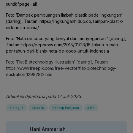
suntik?page=all
Foto ‘Dampak pembuangan limbah plastik pada lingkungan’
[daring], Tautan: https://lingkunganhidup.co/sampah-plastik-
indonesia-dunia/
Foto ‘Nata de coco yang kenyal dan menyegarkan ‘ [daring],
Tautan: https://pepnews.com/2018/01/23/16-trilyun-rupiah-
per-tahun-dari-bisnis-nata-de-coco-untuk-indonesia
Foto ‘Flat Biotechnology Illustration’ [daring], Tautan:
https://www.freepik.com/free-vector/flat-biotechnology-
illustration_12982812.htm
Artikel ini diperbarui pada 17 Juli 2023.
Biologi X
Kelas 10
Konsep Pelajaran
SMA
Hani Ammariah