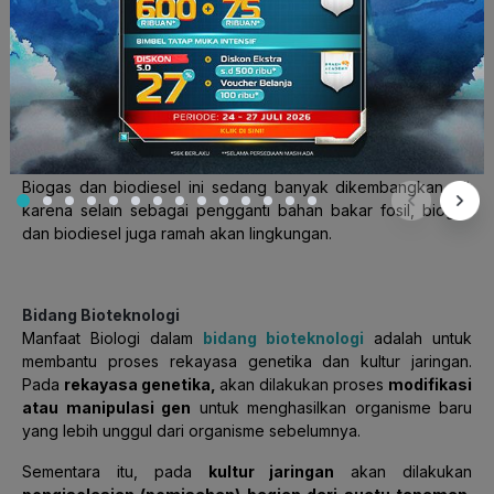
energi alternatif, seperti biogas dan biodiesel. Kamu tahu
nggak
apa bedanya biogas dan biodiesel?
Biogas
dihasilkan dari kotoran ternak yang
hasilnya berupa
gas alami
. Sedangkan
biodiesel
dihasilkan dari tanaman,
seperti pohon jarak atau pohon singkong yang
hasilnya
berupa alkohol atau etanol
.
Biogas dan biodiesel ini sedang banyak dikembangkan
nih
karena selain sebagai pengganti bahan bakar fosil, biogas
dan biodiesel juga ramah akan lingkungan.
Bidang Bioteknologi
Manfaat Biologi dalam
bidang bioteknologi
adalah untuk
membantu proses rekayasa genetika dan kultur jaringan.
Pada
rekayasa genetika,
akan dilakukan proses
modifikasi
atau manipulasi gen
untuk menghasilkan organisme baru
yang lebih unggul dari organisme sebelumnya.
Sementara itu, pada
kultur jaringan
akan dilakukan