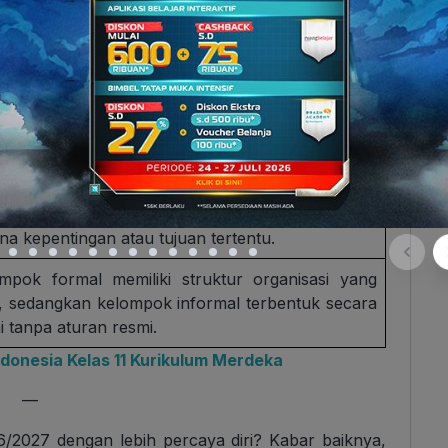
ompok luar yang dianggap berbeda. Konsep ini
ing mempengaruhi solidaritas maupun konflik
l.
einschaft menggambarkan hubungan sosial yang
b dan tradisional, sedangkan Gesellschaft lebih
rn, formal, dan individualistis.
uyuban terbentuk karena ikatan batin dan
ungan erat, sementara patembayan terbentuk
na kepentingan atau tujuan tertentu.
mpok formal memiliki struktur organisasi yang
s, sedangkan kelompok informal terbentuk secara
i tanpa aturan resmi.
onesia Kelas 11 Kurikulum Merdeka
—
2027 dengan lebih percaya diri? Kabar baiknya,