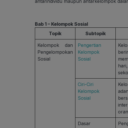
antarindividu maupun antarkelompok dalam
Bab 1 – Kelompok Sosial
Topik
Subtopik
Kelompok dan
Pengertian
Kelo
Pengelompokan
Kelompok
ber
Sosial
Sosial
memp
hari
seko
Ciri-Ciri
Kel
Kelompok
ada
Sosial
bers
int
oran
Dasar
Peng