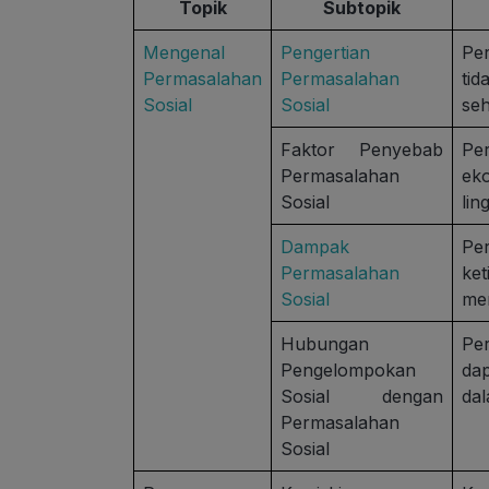
Topik
Subtopik
Mengenal
Pengertian
Pe
Permasalahan
Permasalahan
ti
Sosial
Sosial
seh
Faktor Penyebab
Pe
Permasalahan
ek
Sosial
lin
Dampak
Pe
Permasalahan
ket
Sosial
men
Hubungan
Pe
Pengelompokan
da
Sosial dengan
da
Permasalahan
Sosial