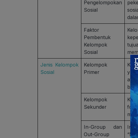
Pengelompokan
peke
Sosial
sosi
dala
Faktor
Kelo
Pembentuk
kepe
Kelompok
tuj
Sosial
memb
Jenis Kelompok
Kelompok
Kel
Sosial
Primer
yang
ata
bias
Kelompok
Kel
Sekunder
form
misa
In-Group dan
In-
Out-Group
“ke