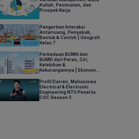
Kuliah, Peminatan, dan
Prospek Kerja
Pengertian Interaksi
Antarruang, Penyebab,
Bentuk & Contoh | Geografi
Kelas 7
Perbedaan BUMN dan
BUMD dari Peran, Ciri,
Kelebihan &
Kekurangannya | Ekonomi
Kelas 11
Profil Darren, Mahasiswa
Electrical & Electronic
Engineering NTU Peserta
COC Season 3