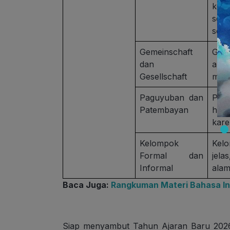
kel
ser
sosia
Gemeinschaft
Gem
dan
akra
Gesellschaft
mode
Paguyuban dan
Pag
Patembayan
hub
kare
Kelompok
Kelo
Formal dan
jela
Informal
alam
Baca Juga:
Rangkuman Materi Bahasa Ind
Siap menyambut Tahun Ajaran Baru 2026/