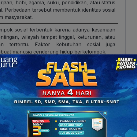
rjaan, hobi, agama, suku, pendidikan, atau status
al. Perbedaan tersebut membentuk identitas sosial
m masyarakat.
mpok sosial terbentuk karena adanya kesamaan
ntingan, wilayah tempat tinggal, keturunan, atau
uan tertentu. Faktor kebutuhan sosial juga
uat manusia cenderung hidup berkelompok.
ompok primer adalah kelompok dengan hubungan
 dekat dan bersifat personal, seperti keluarga
u sahabat. Interaksi dalam kelompok primer
anya lebih intens dan emosional.
ompok sekunder memiliki hubungan yang lebih
al dan tidak terlalu dekat secara emosional,
lnya organisasi sekolah atau lingkungan kerja.
group adalah kelompok yang dianggap sebagai
lompok kita”, sedangkan out-group adalah