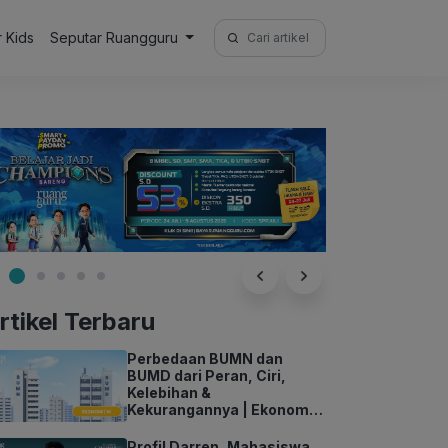
Search
r Kids
Seputar Ruangguru
for:
rtikel Terbaru
Perbedaan BUMN dan
BUMD dari Peran, Ciri,
Kelebihan &
Kekurangannya | Ekonomi
Kelas 11
Profil Darren, Mahasiswa