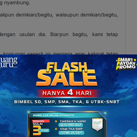
ang nyambung.
alipun demikian/begitu, walaupun demikian/begitu,
engan usulan dia. Biarpun begitu, kami tetap
konjungsi seperti ini menjaga agar kalimat tetap
tan dari Peristiwa
ukkan bahwa
peristiwa berikutnya terjadi setelah
alam teks narasi atau urutan kejadian.
jutnya.
lanan ini dengan berjalan kaki. Sesudah itu, kami