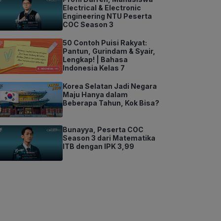
Electrical & Electronic
Engineering NTU Peserta
COC Season 3
50 Contoh Puisi Rakyat:
Pantun, Gurindam & Syair,
Lengkap! | Bahasa
Indonesia Kelas 7
Korea Selatan Jadi Negara
Maju Hanya dalam
Beberapa Tahun, Kok Bisa?
Bunayya, Peserta COC
Season 3 dari Matematika
ITB dengan IPK 3,99