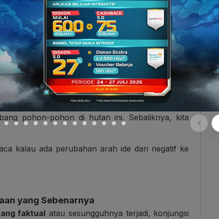
tulisan/cerita terasa runtut dan mudah diikuti.
likan dari yang Dinyatakan Sebelumnya
n
sesuatu yang berlawanan arah atau bertolak
bang pohon-pohon di hutan ini. Sebaliknya, kita
ca kalau ada perubahan arah ide dari negatif ke
daan yang Sebenarnya
ang faktual
atau sesungguhnya terjadi, konjungsi