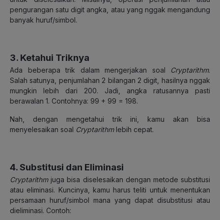
pengurangan satu digit angka, atau yang nggak mengandung
banyak huruf/simbol.
3. Ketahui Triknya
Ada beberapa trik dalam mengerjakan soal
Cryptarithm
.
Salah satunya, penjumlahan 2 bilangan 2 digit, hasilnya nggak
mungkin lebih dari 200. Jadi, angka ratusannya pasti
berawalan 1. Contohnya: 99 + 99 = 198.
Nah, dengan mengetahui trik ini, kamu akan bisa
menyelesaikan soal
Cryptarithm
lebih cepat.
4. Substitusi dan Eliminasi
Cryptarithm
juga bisa diselesaikan dengan metode substitusi
atau eliminasi. Kuncinya, kamu harus teliti untuk menentukan
persamaan huruf/simbol mana yang dapat disubstitusi atau
dieliminasi. Contoh: