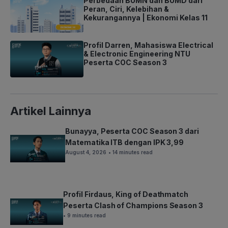
Perbedaan BUMN dan BUMD dari
Peran, Ciri, Kelebihan &
Kekurangannya | Ekonomi Kelas 11
Profil Darren, Mahasiswa Electrical
& Electronic Engineering NTU
Peserta COC Season 3
Artikel Lainnya
Bunayya, Peserta COC Season 3 dari
Matematika ITB dengan IPK 3,99
August 4, 2026
• 14 minutes read
Profil Firdaus, King of Deathmatch
Peserta Clash of Champions Season 3
• 9 minutes read