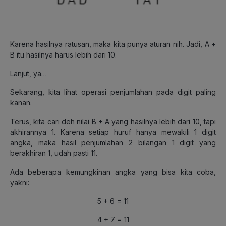
Karena hasilnya ratusan, maka kita punya aturan nih. Jadi, A +
B itu hasilnya harus lebih dari 10.
Lanjut, ya…
Sekarang, kita lihat operasi penjumlahan pada digit paling
kanan.
Terus, kita cari deh nilai B + A yang hasilnya lebih dari 10, tapi
akhirannya 1. Karena setiap huruf hanya mewakili 1 digit
angka, maka hasil penjumlahan 2 bilangan 1 digit yang
berakhiran 1, udah pasti 11.
Ada beberapa kemungkinan angka yang bisa kita coba,
yakni:
5 + 6 = 11
4 + 7 = 11