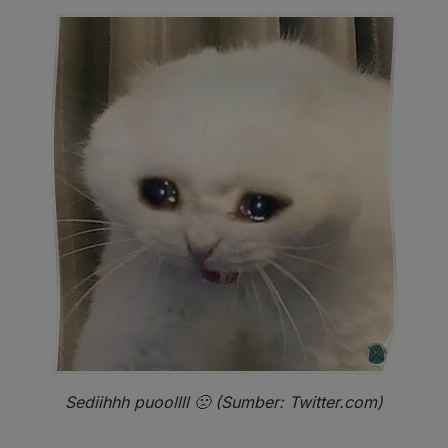
Sediihhh puoollll 🙁 (Sumber: Twitter.com)