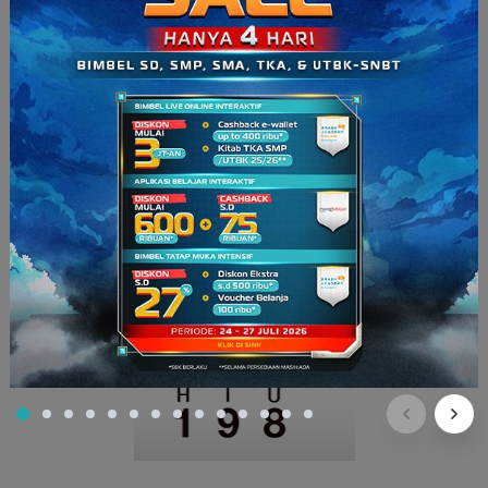
77 + 77 = 154
88 + 88 = 176
99 + 99 = 198
Nah, dari 5 kemungkinan di atas, angka-angka yang
menghasilkan operasi penjumlahan yang valid adalah 99 + 99
= 198. Jadi, kita bisa tahu angka-angka dari masing-masing
variabelnya, yaitu: