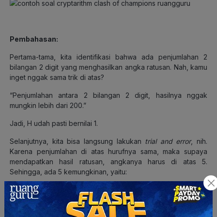
Pembahasan:
Pertama-tama, kita identifikasi bahwa ada penjumlahan 2
bilangan 2 digit yang menghasilkan angka ratusan. Nah, kamu
inget nggak sama trik di atas?
“Penjumlahan antara 2 bilangan 2 digit, hasilnya nggak
mungkin lebih dari 200.”
Jadi, H udah pasti bernilai 1.
Selanjutnya, kita bisa langsung lakukan
trial and error
, nih.
Karena penjumlahan di atas hurufnya sama, maka supaya
mendapatkan hasil ratusan, angkanya harus di atas 5.
Sehingga, ada 5 kemungkinan, yaitu:
55 + 55 = 110
66 + 66 = 132