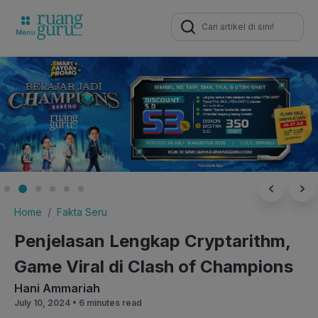
Search
for:
Home
Fakta Seru
Penjelasan Lengkap Cryptarithm,
Game Viral di Clash of Champions
Hani Ammariah
July 10, 2024 •
6 minutes read