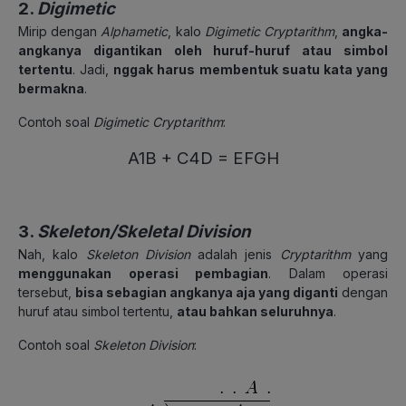
2.
Digimetic
Mirip dengan
Alphametic
, kalo
Digimetic Cryptarithm
,
angka-
angkanya digantikan oleh huruf-huruf atau simbol
tertentu
. Jadi,
nggak harus membentuk suatu kata yang
bermakna
.
Contoh soal
Digimetic Cryptarithm
:
A1B + C4D = EFGH
3.
Skeleton/Skeletal Division
Nah, kalo
Skeleton Division
adalah jenis
Cryptarithm
yang
menggunakan operasi pembagian
. Dalam operasi
tersebut,
bisa sebagian angkanya aja yang diganti
dengan
huruf atau simbol tertentu,
atau bahkan seluruhnya
.
Contoh soal
Skeleton Division
: