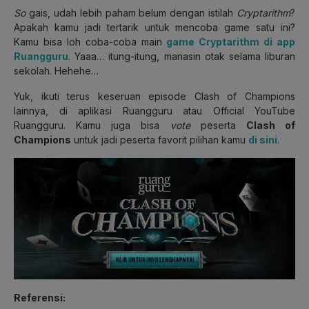
So
gais, udah lebih paham belum dengan istilah
Cryptarithm
?
Apakah kamu jadi tertarik untuk mencoba game satu ini?
Kamu bisa loh coba-coba main
game Cryptarithm di app
Ruangguru
. Yaaa… itung-itung, manasin otak selama liburan
sekolah. Hehehe…
Yuk, ikuti terus keseruan episode Clash of Champions
lainnya, di aplikasi Ruangguru atau Official YouTube
Ruangguru.
Kamu juga bisa
vote
peserta
Clash of
Champions
untuk jadi peserta favorit pilihan kamu
di sini
.
Referensi: