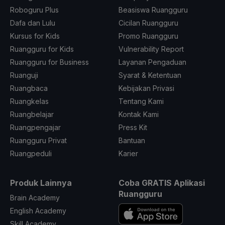
Roboguru Plus
Beasiswa Ruangguru
Dafa dan Lulu
Cicilan Ruangguru
Kursus for Kids
Promo Ruangguru
Ruangguru for Kids
Vulnerability Report
Ruangguru for Business
Layanan Pengaduan
Ruanguji
Syarat & Ketentuan
Ruangbaca
Kebijakan Privasi
Ruangkelas
Tentang Kami
Ruangbelajar
Kontak Kami
Ruangpengajar
Press Kit
Ruangguru Privat
Bantuan
Ruangpeduli
Karier
Produk Lainnya
Coba GRATIS Aplikasi
Ruangguru
Brain Academy
English Academy
Skill Academy