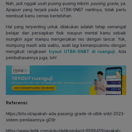
Nah, jadi nggak usah pusing-pusing mikirin
passing grade
, ya.
Apapun yang terjadi pada UTBK-SNBT nantinya, tidak perlu
membuat kamu cemas berlebihan.
Hal yang terpenting untuk dilakukan adalah tetap semangat
belajar dan persiapkan fisik maupun mental kamu sebaik
mungkin agar mampu mengerjakan tes dengan lancar.
Yuk,
mumpung masih ada waktu, asah lagi kemampuanmu dengan
mengikuti rangkaian
tryout UTBK-SNBT di ruanguji
. Ada
pembahasannya juga, loh!
Referensi:
https://tirto.id/apakah-ada-passing-grade-di-utbk-snbt-2023-
sistem-penilaiannya-gD9r
https://www.detik.com/edu/detikpedia/d-6568459/apakah-