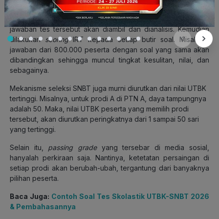
diolah usai UTBK berakhir.
Untuk lebih jelasnya, nantinya setelah tes UTBK-SNBT selesai,
jawaban tes tersebut akan diambil dan dianalisis. Kemudian
dilakukan
scoring
IRT kepada setiap butir soal. Misalnya,
jawaban dari 800.000 peserta dengan soal yang sama akan
dibandingkan sehingga muncul tingkat kesulitan, nilai, dan
sebagainya.
Mekanisme seleksi SNBT juga murni diurutkan dari nilai UTBK
tertinggi. Misalnya, untuk prodi A di PTN A, daya tampungnya
adalah 50. Maka, nilai UTBK peserta yang memilih prodi
tersebut, akan diurutkan peringkatnya dari 1 sampai 50 sari
yang tertinggi.
Selain itu,
passing grade
yang tersebar di media sosial,
hanyalah perkiraan saja. Nantinya, ketetatan persaingan di
setiap prodi akan berubah-ubah, tergantung dari banyaknya
pilihan peserta.
Baca Juga:
Contoh Soal Tes Skolastik UTBK-SNBT 2026
& Pembahasannya