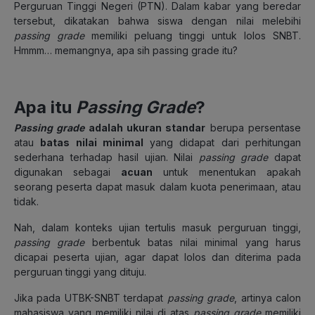
Perguruan Tinggi Negeri (PTN). Dalam kabar yang beredar
tersebut, dikatakan bahwa siswa dengan nilai melebihi
passing grade
memiliki peluang tinggi untuk lolos SNBT.
Hmmm… memangnya, apa sih passing grade itu?
Apa itu
Passing Grade
?
Passing grade
adalah
ukuran standar
berupa persentase
atau
batas nilai minimal
yang didapat dari perhitungan
sederhana terhadap hasil ujian. Nilai
passing grade
dapat
digunakan sebagai
acuan
untuk menentukan apakah
seorang peserta dapat masuk dalam kuota penerimaan, atau
tidak.
Nah, dalam konteks ujian tertulis masuk perguruan tinggi,
passing grade
berbentuk batas nilai minimal yang harus
dicapai peserta ujian, agar dapat lolos dan diterima pada
perguruan tinggi yang dituju.
Jika pada UTBK-SNBT terdapat
passing grade
, artinya calon
mahasiswa yang memiliki nilai di atas
passing grade
memiliki