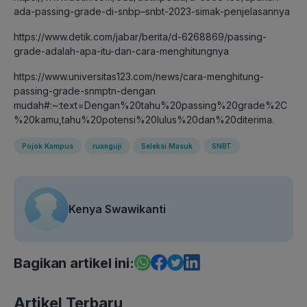
ada-passing-grade-di-snbp–snbt-2023-simak-penjelasannya
https://www.detik.com/jabar/berita/d-6268869/passing-
grade-adalah-apa-itu-dan-cara-menghitungnya
https://www.universitas123.com/news/cara-menghitung-
passing-grade-snmptn-dengan
mudah#:~:text=Dengan%20tahu%20passing%20grade%2C
%20kamu,tahu%20potensi%20lulus%20dan%20diterima
.
Pojok Kampus
ruanguji
Seleksi Masuk
SNBT
Kenya Swawikanti
Bagikan artikel ini:
Artikel Terbaru