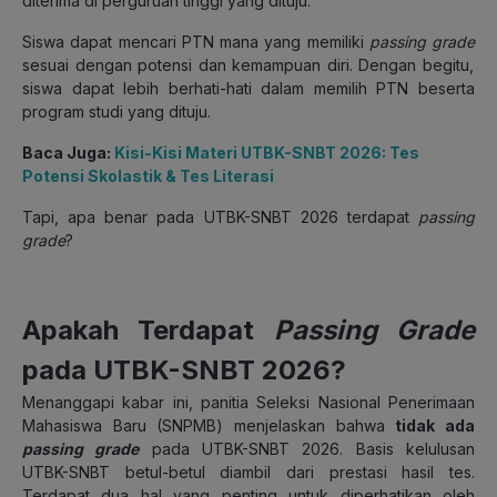
diterima di perguruan tinggi yang dituju.
Siswa dapat mencari PTN mana yang memiliki
passing grade
sesuai dengan potensi dan kemampuan diri. Dengan begitu,
siswa dapat lebih berhati-hati dalam memilih PTN beserta
program studi yang dituju.
Baca Juga:
Kisi-Kisi Materi UTBK-SNBT 2026: Tes
Potensi Skolastik & Tes Literasi
Tapi, apa benar pada UTBK-SNBT 2026 terdapat
passing
grade
?
Apakah Terdapat
Passing Grade
pada UTBK-SNBT 2026?
Menanggapi kabar ini, panitia Seleksi Nasional Penerimaan
Mahasiswa Baru (SNPMB) menjelaskan bahwa
tidak ada
passing grade
pada UTBK-SNBT 2026. Basis kelulusan
UTBK-SNBT betul-betul diambil dari prestasi hasil tes.
Terdapat dua hal yang penting untuk diperhatikan oleh