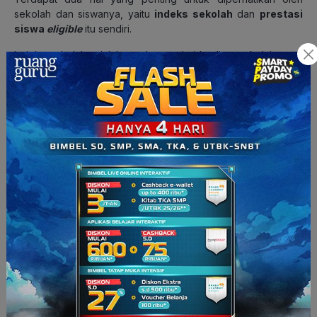
sekolah dan siswanya, yaitu
indeks sekolah
dan
prestasi
siswa
eligible
itu sendiri.
Indeks sekolah adalah gambaran dari kualitas sekolah yang
dibuat oleh masing-masing perguruan tinggi negeri (PTN).
Indeks sekolah dapat dihitung dari pendaftaran dan
penerimaan siswa asal suatu sekolah pada PTN terkait melalui
jalur SNBP, UTBK-SNBT, dan seleksi mandiri sebelumnya,
serta prestasi siswa tersebut setelah berkuliah di sana.
Sistem Penilaian UTBK-SNBT
2026
Jika tidak ada
passing grade
pada UTBK-SNBT 2026, lalu
seperti apa sistem penilaiannya?
Pada UTBK-SNBT tahun ini, akan digunakan sistem penilaian
scoring IRT (item response theory)
.
Jadi, tingkat kesulitan
soal dan aspek prediksi lainnya baru akan muncul setelah