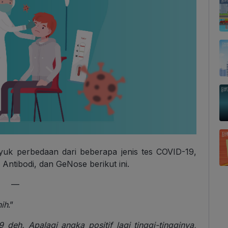
uk perbedaan dari beberapa jenis tes COVID-19,
Antibodi, dan GeNose berikut ini.
—
ih
.”
eh. Apalagi angka positif lagi tinggi-tingginya,