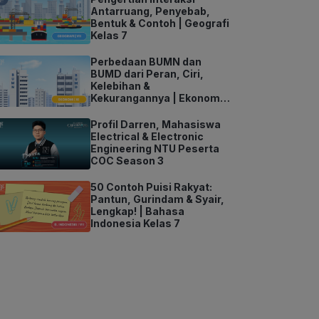
Antarruang, Penyebab,
Bentuk & Contoh | Geografi
Kelas 7
Perbedaan BUMN dan
BUMD dari Peran, Ciri,
Kelebihan &
Kekurangannya | Ekonomi
Kelas 11
Profil Darren, Mahasiswa
Electrical & Electronic
Engineering NTU Peserta
COC Season 3
50 Contoh Puisi Rakyat:
Pantun, Gurindam & Syair,
Lengkap! | Bahasa
Indonesia Kelas 7