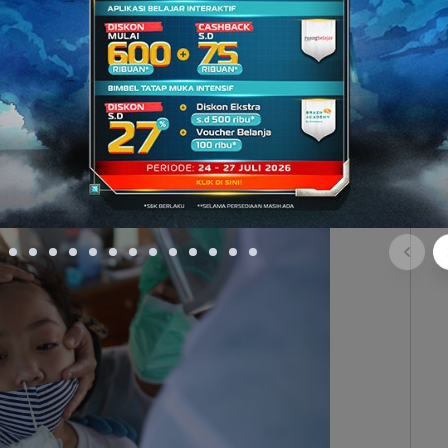
liki metode yang mirip dengan PCR yaitu dengan
dung atau tenggorokan melalui proses
swab
.
Swab
ang terdapat di permukaan virus.
para peneliti mengatakan bahwa tes antigen dapat
 yang mengalami infeksi. Tes antigen juga bisa
ih cepat dibandingkan dengan PCR.