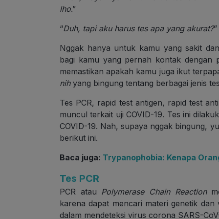
lho
.”
“
Duh, tapi aku harus tes apa yang akurat?
”
Nggak hanya untuk kamu yang sakit dan 
bagi kamu yang pernah kontak dengan p
memastikan apakah kamu juga ikut terpap
nih
yang bingung tentang berbagai jenis tes
Tes PCR, rapid test antigen, rapid test ant
muncul terkait uji COVID-19. Tes ini dilak
COVID-19. Nah, supaya nggak bingung, yu
berikut ini.
Baca juga:
Trypanophobia: Kenapa Orang
Tes PCR
PCR atau
Polymerase Chain Reaction
me
karena dapat mencari materi genetik dan 
dalam mendeteksi virus corona SARS-CoV