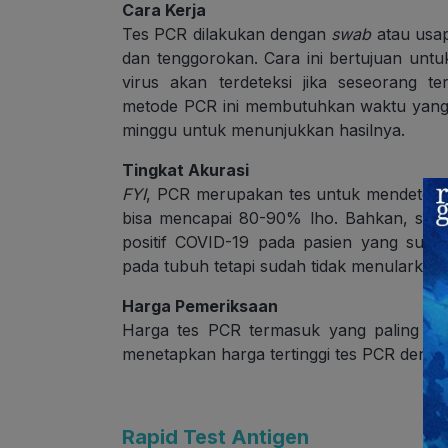
Cara Kerja
Tes PCR dilakukan dengan
swab
atau usap
dan tenggorokan. Cara ini bertujuan untuk
virus akan terdeteksi jika seseorang t
metode PCR ini membutuhkan waktu yang 
minggu untuk menunjukkan hasilnya.
Tingkat Akurasi
FYI
, PCR merupakan tes untuk mendeteksi 
bisa mencapai 80-90% lho. Bahkan, sensit
positif COVID-19 pada pasien yang suda
pada tubuh tetapi sudah tidak menularkan l
Harga Pemeriksaan
Harga tes PCR termasuk yang paling ma
menetapkan harga tertinggi tes PCR deng
Rapid Test Antigen