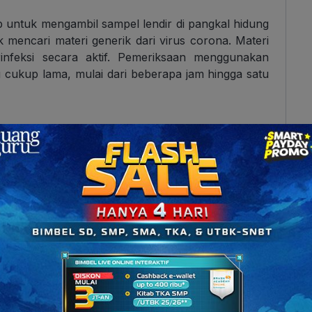
 untuk mengambil sampel lendir di pangkal hidung
 mencari materi generik dari virus corona. Materi
erinfeksi secara aktif. Pemeriksaan menggunakan
cukup lama, mulai dari beberapa jam hingga satu
virus corona yang paling akurat, lho. Akurasinya
ivitas dari tes ini masih dapat menunjukkan hasil
h sembuh karena materi genetik virus masih ada
agi.
hal. Namun, pemerintah melalui Kemenkes telah
an batasan sebesar Rp900.000.