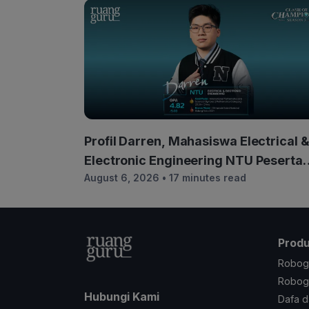
Profil Darren, Mahasiswa Electrical 
Electronic Engineering NTU Peserta
August 6, 2026
• 17 minutes read
COC Season 3
Prod
Robog
Robogu
Hubungi Kami
Dafa d