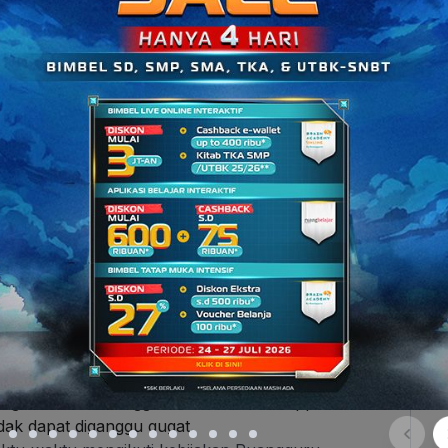
ara berikut ini:
5 grup Whatsapp yang kamu miliki, semakin
uangmu akan semakin besar.
ndapatkan
1 poin.
n
3 poin.
minimal 10 orang.
poin terbanyak dan yang tercepat mengisi bukti
n poin terbanyak dan tercepat!
kan satu kali hadiah dan tidak berlaku
lakukan di
31 Januari 2024
melalui blog
gi oleh tim Ruangguru melalui whatsapp/email.
dak dapat diganggu gugat.