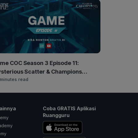
me COC Season 3 Episode 11:
sterious Scatter & Champions
 minutes read
sidence
ainnya
Coba GRATIS Aplikasi
Ruangguru
demy
cademy
emy