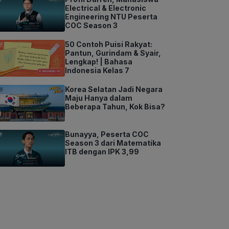
Electrical & Electronic
Engineering NTU Peserta
COC Season 3
50 Contoh Puisi Rakyat:
Pantun, Gurindam & Syair,
Lengkap! | Bahasa
Indonesia Kelas 7
Korea Selatan Jadi Negara
Maju Hanya dalam
Beberapa Tahun, Kok Bisa?
Bunayya, Peserta COC
Season 3 dari Matematika
ITB dengan IPK 3,99