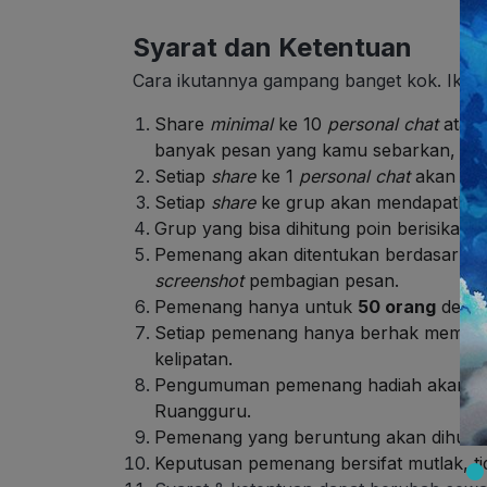
Syarat dan Ketentuan
Cara ikutannya gampang banget kok. Ikuti c
Share
minimal
ke 10
personal chat
atau 
banyak pesan yang kamu sebarkan, pel
Setiap
share
ke 1
personal chat
akan me
Setiap
share
ke grup akan mendapatka
Grup yang bisa dihitung poin berisikan 
Pemenang akan ditentukan berdasarkan 
screenshot
pembagian pesan.
Pemenang hanya untuk
5
0 orang
denga
Setiap pemenang hanya berhak memenang
kelipatan.
Pengumuman pemenang hadiah akan di
Ruangguru.
Pemenang yang beruntung akan dihubun
Keputusan pemenang bersifat mutlak, ti