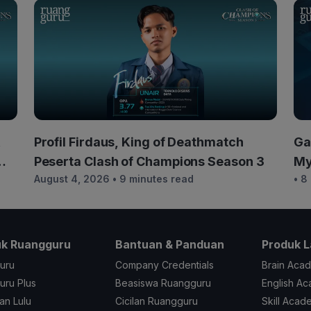
&
Profil Firdaus, King of Deathmatch
Ga
Peserta Clash of Champions Season 3
My
August 4, 2026
• 9 minutes read
• 8
Re
uk Ruangguru
Bantuan & Panduan
Produk L
uru
Company Credentials
Brain Aca
ru Plus
Beasiswa Ruangguru
English A
an Lulu
Cicilan Ruangguru
Skill Acad