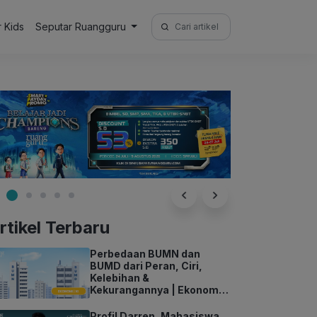
Search
r Kids
Seputar Ruangguru
for:
rtikel Terbaru
Perbedaan BUMN dan
BUMD dari Peran, Ciri,
Kelebihan &
Kekurangannya | Ekonomi
Kelas 11
Profil Darren, Mahasiswa