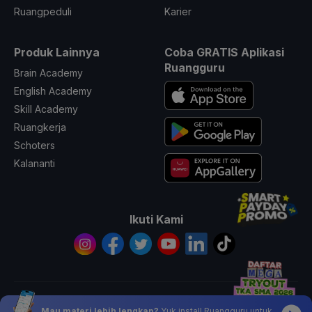
Ruangpeduli
Karier
Produk Lainnya
Coba GRATIS Aplikasi
Ruangguru
Brain Academy
English Academy
Skill Academy
Ruangkerja
Schoters
Kalananti
Ikuti Kami
© 2026 All Rights Reserved PT. Ruang Raya Indonesia
Mau materi lebih lengkap?
Yuk install Ruangguru untuk