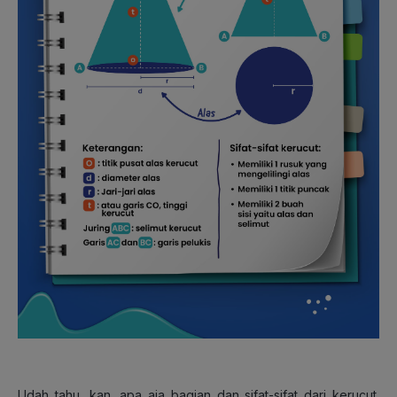
Udah tahu, kan, apa aja bagian dan sifat-sifat dari kerucut.