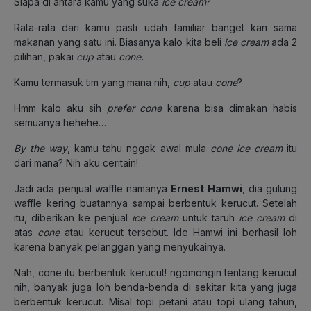
Siapa di antara kamu yang suka
ice cream
?
Rata-rata dari kamu pasti udah familiar banget kan sama
makanan yang satu ini. Biasanya kalo kita beli
ice cream
ada 2
pilihan, pakai
cup
atau
cone.
Kamu termasuk tim yang mana nih,
cup
atau
cone
?
Hmm kalo aku sih
prefer cone
karena bisa dimakan habis
semuanya hehehe…
By the way
, kamu tahu nggak awal mula
cone ice cream
itu
dari mana? Nih aku ceritain!
Jadi ada penjual waffle namanya
Ernest Hamwi
, dia gulung
waffle kering buatannya sampai berbentuk kerucut. Setelah
itu, diberikan ke penjual
ice cream
untuk taruh
ice cream
di
atas
cone
atau kerucut tersebut. Ide Hamwi ini berhasil loh
karena banyak pelanggan yang menyukainya.
Nah, cone itu berbentuk kerucut! ngomongin tentang kerucut
nih, banyak juga loh benda-benda di sekitar kita yang juga
berbentuk kerucut. Misal topi petani atau topi ulang tahun,