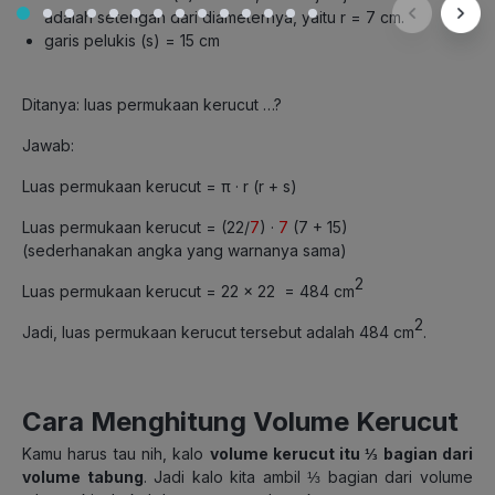
adalah setengah dari diameternya, yaitu r = 7 cm.
garis pelukis (s) = 15 cm
Ditanya: luas permukaan kerucut …?
Jawab:
Luas permukaan kerucut = π · r (r + s)
Luas permukaan kerucut = (22/
7
) ·
7
(7 + 15)
(sederhanakan angka yang warnanya sama)
2
Luas permukaan kerucut = 22 × 22 = 484 cm
2
Jadi, luas permukaan kerucut tersebut adalah 484 cm
.
Cara Menghitung Volume Kerucut
Kamu harus tau nih, kalo
volume kerucut itu ⅓ bagian dari
volume tabung
. Jadi kalo kita ambil ⅓ bagian dari volume