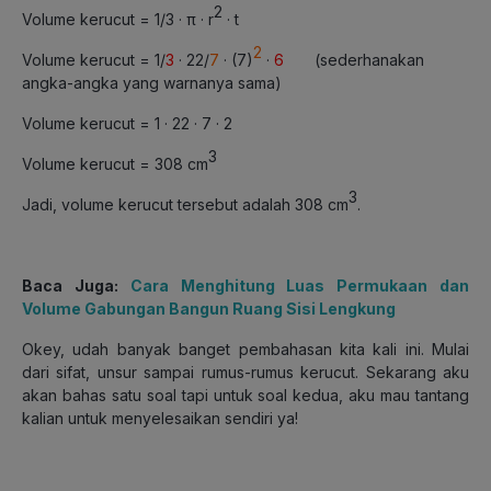
2
Volume kerucut = 1/3 · π · r
· t
2
Volume kerucut = 1/
3
· 22/
7
· (7)
·
6
(sederhanakan
angka-angka yang warnanya sama)
Volume kerucut = 1 · 22 · 7 · 2
3
Volume kerucut = 308 cm
3
Jadi, volume kerucut tersebut adalah 308 cm
.
Baca Juga:
Cara Menghitung Luas Permukaan dan
Volume Gabungan Bangun Ruang Sisi Lengkung
Okey, udah banyak banget pembahasan kita kali ini. Mulai
dari sifat, unsur sampai rumus-rumus kerucut. Sekarang aku
akan bahas satu soal tapi untuk soal kedua, aku mau tantang
kalian untuk menyelesaikan sendiri ya!