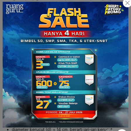
kerucut, dan s = garis pelukis kerucut.
Kalau misalnya kamu udah lupa banget sama rumus luas
permukaan kerucut, yaudah kamu bisa bayangin kerucut
yang diiris tegak salah 1 bagiannya dari puncak sampai alas,
inget y
a
diiris tegak bukan melintang.
Nah, nanti tinggal dijumlahkan luas dari kedua bangun itu, jadi
lebih gampang kan ingetnya?
Contoh Soal Luas Permukaan Kerucut
Hitunglah berapa luas permukaan kerucut yang mempunyai
diameter 14 cm dan garis pelukis 15 cm!
Pembahasan:
Diketahui:
diameter kerucut (d) = 14 cm, berarti jari-jari kerucut