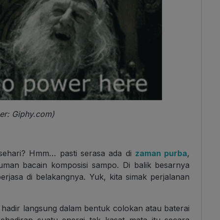
er: Giphy.com)
 sehari? Hmm… pasti serasa ada di
zaman purba
,
man bacain komposisi sampo. Di balik besarnya
erjasa di belakangnya. Yuk, kita simak perjalanan
hadir langsung dalam bentuk colokan atau baterai
hadiran suatu energi tak kasat mata itu secara