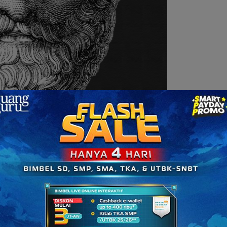
mber: matka.com.mk)
ata berasal dari sebuah fenomena sepele. Diawali
i yang hidup pada tahun 640-546 Sebelum Masehi.
an batu ambar dan bulu kucing yang ternyata
es masih terheran pada saat itu, tetapi catatannya
gamati fenomena listrik statis.