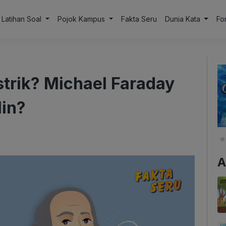
Latihan Soal
Pojok Kampus
Fakta Seru
Dunia Kata
Fo
trik? Michael Faraday
lin?
A