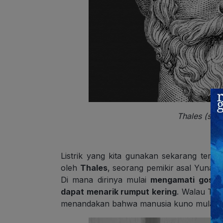
Thales (su
Listrik yang kita gunakan sekarang terny
oleh
Thales
, seorang pemikir asal Yunan
Di mana dirinya mulai
mengamati gosok
dapat menarik rumput kering
. Walau Thal
menandakan bahwa manusia kuno mulai men