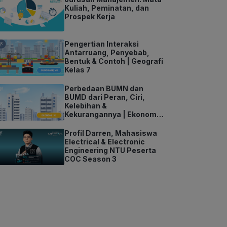
Kuliah, Peminatan, dan
Prospek Kerja
Pengertian Interaksi
Antarruang, Penyebab,
Bentuk & Contoh | Geografi
Kelas 7
Perbedaan BUMN dan
BUMD dari Peran, Ciri,
Kelebihan &
Kekurangannya | Ekonomi
Kelas 11
Profil Darren, Mahasiswa
Electrical & Electronic
Engineering NTU Peserta
COC Season 3