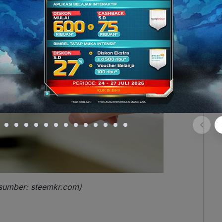
s (sumber: steemkr.com)