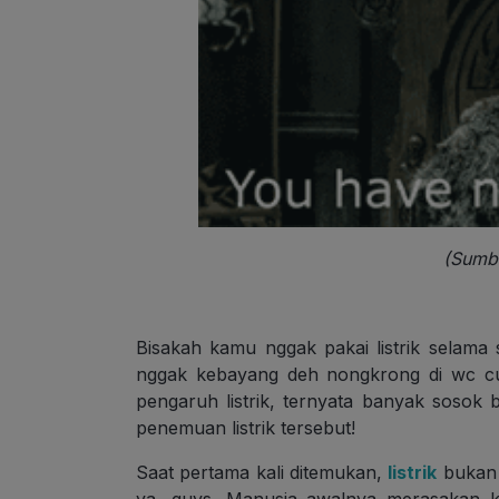
(Sumb
Bisakah kamu nggak pakai listrik selama
nggak kebayang deh nongkrong di wc cu
pengaruh listrik, ternyata banyak sosok b
penemuan listrik tersebut!
Saat pertama kali ditemukan,
listrik
bukan 
ya, guys. Manusia awalnya merasakan ke