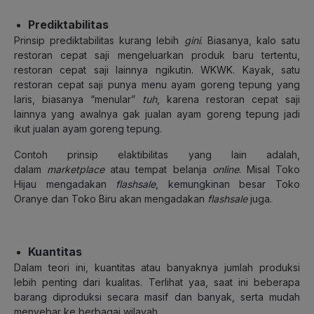
Prediktabilitas
Prinsip prediktabilitas kurang lebih
gini
. Biasanya, kalo satu
restoran cepat saji mengeluarkan produk baru tertentu,
restoran cepat saji lainnya ngikutin. WKWK. Kayak, satu
restoran cepat saji punya menu ayam goreng tepung yang
laris, biasanya “menular”
tuh
, karena restoran cepat saji
lainnya yang awalnya gak jualan ayam goreng tepung jadi
ikut jualan ayam goreng tepung.
Contoh prinsip elaktibilitas yang lain adalah,
dalam
marketplace
atau tempat belanja
online
. Misal Toko
Hijau mengadakan
flashsale
, kemungkinan besar Toko
Oranye dan Toko Biru akan mengadakan
flashsale
juga.
Kuantitas
Dalam teori ini, kuantitas atau banyaknya jumlah produksi
lebih penting dari kualitas. Terlihat yaa, saat ini beberapa
barang diproduksi secara masif dan banyak, serta mudah
menyebar ke berbagai wilayah.