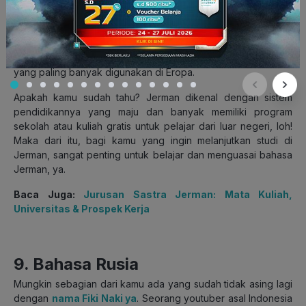
Bahasa Jerman juga merupakan bahasa terpenting kedua di
dunia dalam bidang ilmu pengetahuan. Hal ini karena Jerman
menempati peringkat ketiga untuk kontribusi di bidang
litbang, serta menyediakan banyak beasiswa penelitian untuk
ilmuwan asing. Selain itu, bahasa Jerman juga menjadi bahasa
yang paling banyak digunakan di Eropa.
Apakah kamu sudah tahu? Jerman dikenal dengan sistem
pendidikannya yang maju dan banyak memiliki program
sekolah atau kuliah gratis untuk pelajar dari luar negeri, loh!
Maka dari itu, bagi kamu yang ingin melanjutkan studi di
Jerman, sangat penting untuk belajar dan menguasai bahasa
Jerman, ya.
Baca Juga:
Jurusan Sastra Jerman: Mata Kuliah,
Universitas & Prospek Kerja
9. Bahasa Rusia
Mungkin sebagian dari kamu ada yang sudah tidak asing lagi
dengan
nama Fiki Naki ya
. Seorang youtuber asal Indonesia