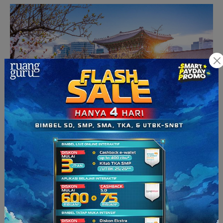
Tertarik untuk berwisata ke Korea? (Sumber:
getyourguide.com)
Baca Juga:
Belajar Huruf Korea (Hangul): Macam-
Macam Huruf, Cara Membaca, Pelafalan, dan Cara
Menulisnya
8. Bahasa Jerman