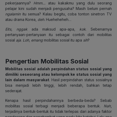
pekerjaannya?
Hmm…
atau kakakmu yang dulu seorang
pelajar kini sudah menjadi pengusaha? Masih belum pernah
ngalamin
itu semua? Kalau begitu, coba tonton sinetron TV
atau drama Korea,
deh
. Hueheheheh…
Eits, nggak
ada maksud apa-apa
,
kok
. Sebenarnya
pertanyaan-pertanyaan itu sebagai contoh dari mobilitas
sosial
aja
.
Loh, emang
mobilitas sosial itu apa
sih
?
Pengertian Mobilitas Sosial
Mobilitas sosial
adalah perpindahan status sosial yang
dimiliki seseorang atau kelompok ke status sosial yang
lain dalam masyarakat
. Hasil perpindahan status sosialnya
bisa menjadi lebih tinggi, lebih rendah, bahkan tetap
sederajat.
Kenapa hasil perpindahannya berbeda-beda? Sebab
mobilitas sosial terbagi menjadi beberapa bentuk.
Nah
,
terjadinya bentuk-bentuk itu tidak terlepas dari adanya faktor
pendorong dan penghambat yang perlu kita ketahui. Lalu apa