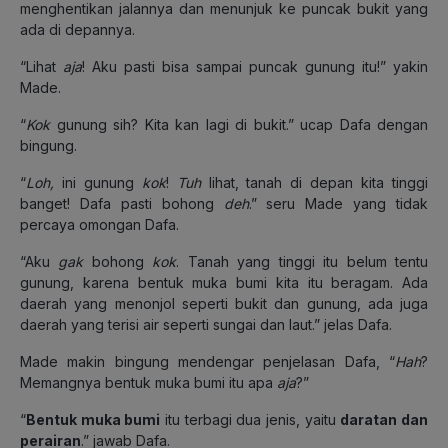
menghentikan jalannya dan menunjuk ke puncak bukit yang
ada di depannya.
“Lihat
aja
! Aku pasti bisa sampai puncak gunung itu!” yakin
Made.
“
Kok
gunung sih? Kita kan lagi di bukit.” ucap Dafa dengan
bingung.
“
Loh,
ini gunung
kok
!
Tuh
lihat, tanah di depan kita tinggi
banget! Dafa pasti bohong
deh
.” seru Made yang tidak
percaya omongan Dafa.
“Aku
gak
bohong
kok
. Tanah yang tinggi itu belum tentu
gunung, karena bentuk muka bumi kita itu beragam. Ada
daerah yang menonjol seperti bukit dan gunung, ada juga
daerah yang terisi air seperti sungai dan laut.” jelas Dafa.
Made makin bingung mendengar penjelasan Dafa, “
Hah
?
Memangnya bentuk muka bumi itu apa
aja
?”
“
Bentuk muka bumi
itu terbagi dua jenis, yaitu
daratan dan
perairan
.” jawab Dafa.