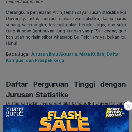
memantaskan diri~
Merangkum penjelasan Alvin, teman saya lulusan statistika IPB
University: untuk menjadi mahasiswa statistika, kamu harus
senang sama angka, terampil dalam berpikir logis, dan suka
itung-itungan (tapi bukan itung-itungan yang: “Sini
ceban
, gue
kan udah ngirimin stiker whatsapp Bu Tejo”
Pls
ya, bukan itu.
Huhu).
Baca Juga:
Jurusan Ilmu Aktuaria: Mata Kuliah, Daftar
Kampus, dan Prospek Kerja
Daftar Perguruan Tinggi dengan
Jurusan Statistika
Di atas
kan
udah
nyerempet
dikit kampus IPB University yang
punya jurusan kece, statistika.
Nah,
di bawah ini adalah daftar
perguruan tinggi yang memiliki jurusan statistika dengan
akreditasi A.