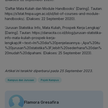
‘Daftar Mata Kuliah dan Module Handbooks’ [Daring]. Tautan:
https://s1stat.fmipa.ugm.ac.id/id/list-of-courses-and-module-
handbooks/
.
(Diakses: 22 September 2020).
‘Jurusan Statistika: Info, Mata Kuliah, Prospek Kerja Lengkap’
[Daring]. Tautan: https://danacita.co.id/blog/jurusan-statistika-
info-mata-kuliah-prospek-kerja-
lengkap/#:~:text=Ini%20dia%20penjelasannya.-,Apa%20itu
%20jurusan%20statistika%3F,lebih%20sederhana%20dan%
20mudah%20dipahami. (Diakses: 25 September 2023).
Artikel ini terakhir diperbarui pada 25 September 2023.
Kampus dan Jurusan
Pojok Kampus
Flamora Gresafira