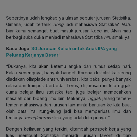
Sepertinya udah lengkap ya ulasan seputar jurusan Statistika.
Gimana, udah tertarik
dong
jadi mahasiswa Statistika?
Nah,
biar kamu semangat buat masuk jurusan kece ini, Alvin mau
berbagi suka duka menjadi mahasiswa Statistika
nih,
simak ya!
Baca Juga:
30 Jurusan Kuliah untuk Anak IPA yang
Peluang Kerjanya Besar!
“Dukanya, kita
akan
ketemu angka dan rumus setiap hari.
Kalau senengnya, banyak banget! Karena di statistika sering
diadakan olimpiade antaruniversitas, kita bakal punya banyak
relasi dari kampus berbeda. Terus, di jurusan ini kita nggak
cuma belajar ilmu statistika tapi juga belajar memecahkan
masalah dari bidang ilmu lain. Makanya,
nggak
jarang temen-
temen mahasiswa dari jurusan lain minta bantuan ke kita buat
olah data. Ya, itung-itung jadi bisa memperluas ilmu dan
tentunya
mengimprove
ilmu yang udah kita punya. ”
Dengan keilmuan yang terkini, ditambah prospek kerja yang
luas, membuat Statistika menjadi jurusan favorit di tiap