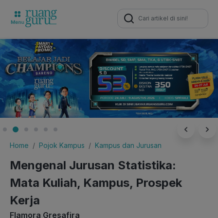
Search
for:
Home
Pojok Kampus
Kampus dan Jurusan
Mengenal Jurusan Statistika:
Mata Kuliah, Kampus, Prospek
Kerja
Flamora Gresafira