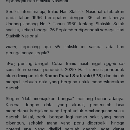
diperingati Hari Statistik Nasional.
Sedikit informasi aja, kalau Hari Statistik Nasional ditetapkan
pada tahun 1996 bertepatan dengan 36 tahun lahirnya
Undang-Undang No 7 Tahun 1960 tentang Statistik. Sejak
saat itu, setiap tanggal 26 September diperingati sebagai Hari
Statistik Nasional.
Hmm
, sepenting apa
sih
statistik ini sampai ada hari
peringatannya segala?
Wah
, penting banget. Coba, kamu masih inget
nggak nih
sama iklan sensus penduduk 2025? Hasil sensus penduduk
akan dihimpun oleh
Badan Pusat Statistik (BPS)
dan diolah
menjadi sebuah data yang berguna untuk mendeskripsikan
daerah.
Slogan “data memajukan bangsa” memang benar adanya.
Karena dengan data yang akurat, pemerintah bisa
mengetahui kebijakan yang tepat untuk pembangunan suatu
daerah. Misal, perlu berapa lagi rumah sakit yang harus
dibangun, sekolah mana yang perlu diperbaiki, hingga
potensi apa yang dimiliki sebuah daerah agar dapat