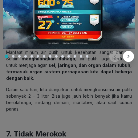
6. Banyak Minum Air Putih
Kamu tahu kan kalau tubuh kita ini persentase terbanyaknya
adalah cairan. Oleh karena itu, kita harus memenuhi asupan
air supaya nggak dehidrasi.
Manfaat minum air putih untuk kesehatan sangat banyak.
Selain
menghilangkan dahaga
, air putih juga berfungsi
untuk menjaga agar
sel, jaringan, dan organ dalam tubuh,
termasuk organ sistem pernapasan kita dapat bekerja
dengan baik
.
Dalam satu hari, kita dianjurkan untuk mengkonsumsi air putih
sebanyak 2 – 3 liter. Bisa juga jauh lebih banyak jika kamu
berolahraga, sedang demam, muntaber, atau saat cuaca
panas.
7. Tidak Merokok