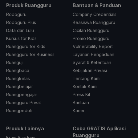
Produk Ruangguru
Bantuan & Panduan
Roboguru
Company Credentials
Roboguru Plus
Beasiswa Ruangguru
Dafa dan Lulu
Cicilan Ruangguru
Kursus for Kids
Promo Ruangguru
Ruangguru for Kids
Vulnerability Report
Ruangguru for Business
Layanan Pengaduan
Ruanguji
Syarat & Ketentuan
Ruangbaca
Kebijakan Privasi
Ruangkelas
Tentang Kami
Ruangbelajar
Kontak Kami
Ruangpengajar
Press Kit
Ruangguru Privat
Bantuan
Ruangpeduli
Karier
Produk Lainnya
Coba GRATIS Aplikasi
Ruangguru
Brain Academy