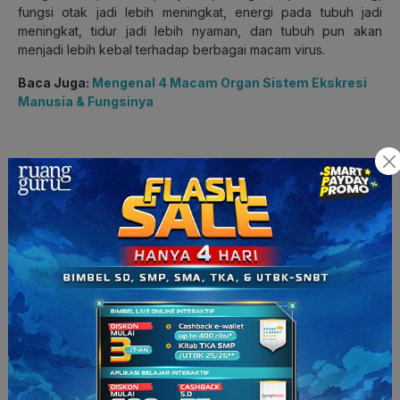
fungsi otak jadi lebih meningkat, energi pada tubuh jadi
meningkat, tidur jadi lebih nyaman, dan tubuh pun akan
menjadi lebih kebal terhadap berbagai macam virus.
Baca Juga:
Mengenal 4 Macam Organ Sistem Ekskresi
Manusia & Fungsinya
5. Mengkonsumsi Makanan Bergizi
Selain berolahraga, tubuh juga membutuhkan asupan
makanan yang sehat dan bergizi.
Makanan-makanan yang
mengandung antioksidan sangat bagus untuk menjaga
serta memperbaiki organ pernapasan kita
.
Nah beberapa makanan yang mengandung antioksidan dan
vitamin yang bagus untuk kesehatan paru-paru adalah
sayur
dan buah
. Buah-buahan yang bagus untuk kamu konsumsi
dan cocok untuk menjaga kesehatan organ pernapasan, di
antaranya anggur, mangga, strawberry, dan tomat. Selain
buah, kentang, yoghurt, dan brokoli juga bagus
lho
.