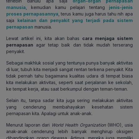
terlebih dahulu apa saja
organ-organ pernapasan
manusia
, kemudian kamu pelajari tentang
jenis-jenis
proses pernapasannya
, terus kamu juga harus tahu nih apa
saja
kelainan dan penyakit yang terjadi pada sistem
pernapasan
manusia.
Lewat artikel ini, kita akan bahas
cara menjaga sistem
pernapasan
agar tetap baik dan tidak mudah terserang
penyakit.
Sebagai makhluk sosial yang tentunya punya banyak aktivitas
di luar, tubuh kita menjadi sangat rentan terkena penyakit. Kita
tidak pernah tahu bagaimana kualitas udara di tempat biasa
kita melakukan aktivitas, seperti saat perjalanan ke sekolah,
ke tempat kerja, atau saat berkumpul dengan teman-teman.
Selain itu, tanpa sadar kita juga sering melakukan aktivitas
yang cenderung membahayakan kesehatan sistem
pernapasan kita. Apalagi untuk anak-anak.
Menurut laporan dari
World Health Organization
(WHO), usia
anak-anak cenderung lebih banyak menghirup oksigen
dibandingkan orang dewasa. Artinya, mereka juga memiliki