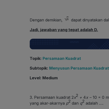
Dengan demikian,
dapat dinyatakan d
Jadi, jawaban yang tepat adalah D.
Topik
:
Persamaan Kuadrat
Subtopik
:
Menyusun Persamaan Kuadrat
Level
: Medium
2
3. Persamaan kuadrat 2
x
+
4
x –
10 = 0 m
2
2
yang akar-akarnya
p
dan
q
adalah ….