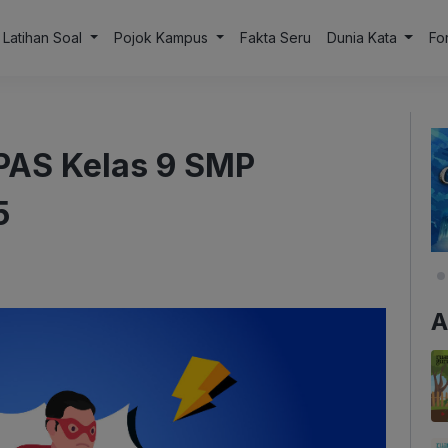
Latihan Soal
Pojok Kampus
Fakta Seru
Dunia Kata
Fo
PAS Kelas 9 SMP
5
A