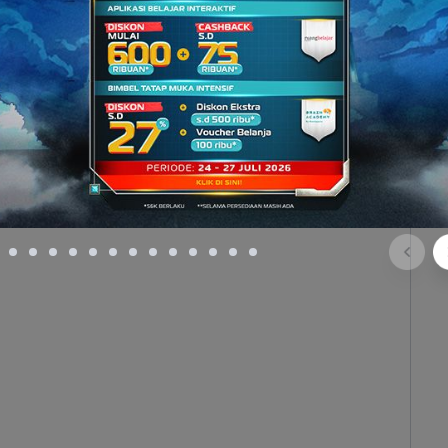
atakan dalam
p
sebagai ….