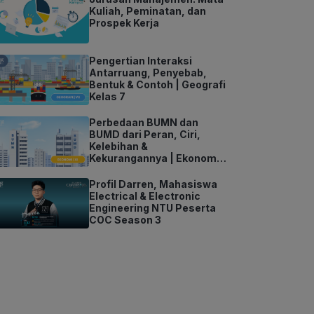
Kuliah, Peminatan, dan
Prospek Kerja
Pengertian Interaksi
Antarruang, Penyebab,
Bentuk & Contoh | Geografi
Kelas 7
Perbedaan BUMN dan
BUMD dari Peran, Ciri,
Kelebihan &
Kekurangannya | Ekonomi
Kelas 11
Profil Darren, Mahasiswa
Electrical & Electronic
Engineering NTU Peserta
COC Season 3