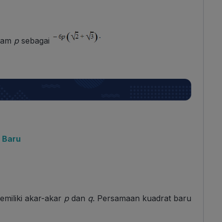
alam
p
sebagai
 Baru
emiliki akar-akar
p
dan
q
. Persamaan kuadrat baru