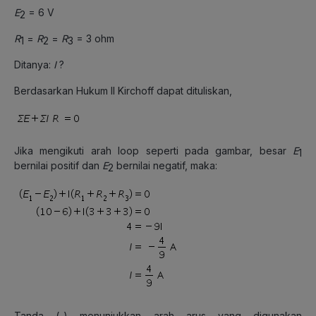
E
= 6 V
2
R
=
R
=
R
= 3 ohm
1
2
3
Ditanya:
I
?
Berdasarkan Hukum II Kirchoff dapat dituliskan,
Jika mengikuti arah loop seperti pada gambar, besar
E
1
bernilai positif dan
E
bernilai negatif, maka:
2
Tanda (-) menunjukkan arah arus yang digunakan