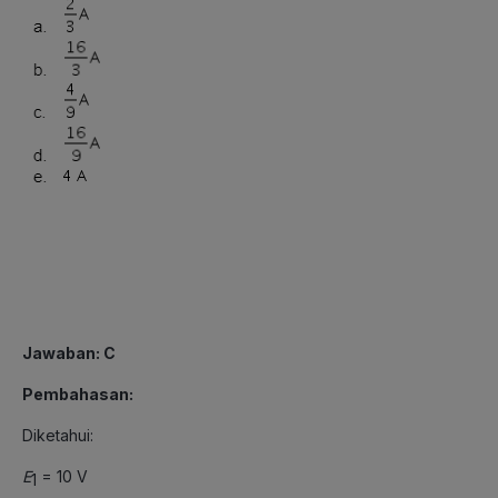
Jawaban: C
Pembahasan:
Diketahui:
E
= 10 V
1