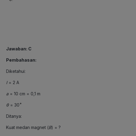
Jawaban: C
Pembahasan:
Diketahui:
I
= 2 A
a
= 10 cm = 0,1 m
θ
= 30
Ditanya:
Kuat medan magnet (
B
) = ?