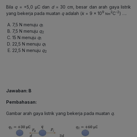
Bila
q
= +5,0 μC dan
d
= 30 cm, besar dan arah gaya listrik
9
2
-2
yang bekerja pada muatan
q
adalah (
k
= 9 x 10
C
) ….
Nm
7,5 N menuju
q
1
7,5 N menuju
q
2
15 N menuju
q
1
22,5 N menuju
q
1
22,5 N menuju
q
2
Jawaban: B
Pembahasan:
Gambar arah gaya listrik yang bekerja pada muatan
q
.