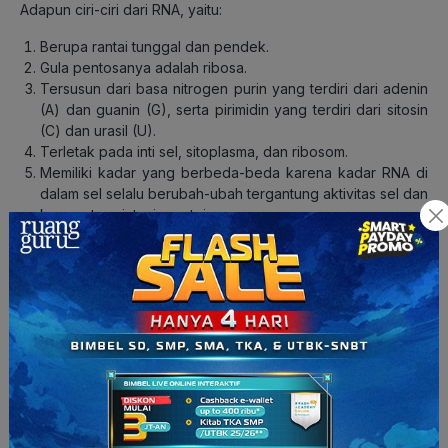
Adapun ciri-ciri dari RNA, yaitu:
Berupa rantai tunggal dan pendek.
Gula pentosanya adalah ribosa.
Tersusun dari basa nitrogen purin yang terdiri dari adenin
(A) dan guanin (G), serta pirimidin yang terdiri dari sitosin
(C) dan urasil (U).
Terletak pada inti sel, sitoplasma, dan ribosom.
Memiliki kadar yang berbeda-beda karena kadar RNA di
dalam sel selalu berubah-ubah tergantung aktivitas sel dan
kecepatan sintesis protein.
Berdasarkan penjelasan di atas, dapat kita simpulkan bahwa
ciri-ciri RNA yang tepat ditunjukan oleh nomor 2, 3, dan 5.
Dengan demikian, pilihan jawaban yang tepat adalah C.
Topik: Anabolisme