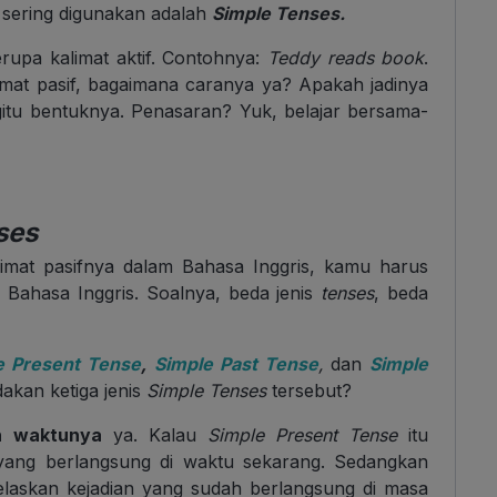
 sering digunakan adalah
Simple Tenses.
erupa kalimat aktif. Contohnya:
Teddy reads book
.
imat pasif, bagaimana caranya ya? Apakah jadinya
tu bentuknya. Penasaran? Yuk, belajar bersama-
ses
imat pasifnya dalam Bahasa Inggris, kamu harus
Bahasa Inggris. Soalnya, beda jenis
tenses
, beda
e Present Tense
,
Simple Past Tense
,
dan
Simple
akan ketiga jenis
Simple Tenses
tersebut?
n waktunya
ya. Kalau
Simple Present Tense
itu
yang berlangsung di waktu sekarang. Sedangkan
laskan kejadian yang sudah berlangsung di masa