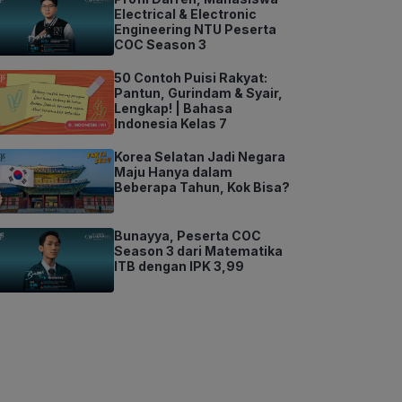
Electrical & Electronic
Engineering NTU Peserta
COC Season 3
50 Contoh Puisi Rakyat:
Pantun, Gurindam & Syair,
Lengkap! | Bahasa
Indonesia Kelas 7
Korea Selatan Jadi Negara
Maju Hanya dalam
Beberapa Tahun, Kok Bisa?
Bunayya, Peserta COC
Season 3 dari Matematika
ITB dengan IPK 3,99