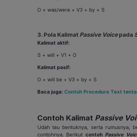
O + was/were + V3 + by + S
3.
Pola Kalimat
Passive Voice
pada
S
Kalimat aktif:
S + will + V1 + O
Kalimat pasif:
O + will be + V3 + by + S
Baca juga:
Contoh Procedure Text tent
Contoh Kalimat
Passive Vo
Udah tau bentuknya, serta rumusnya, b
contohnya. Berikut
contoh
Passive Voic