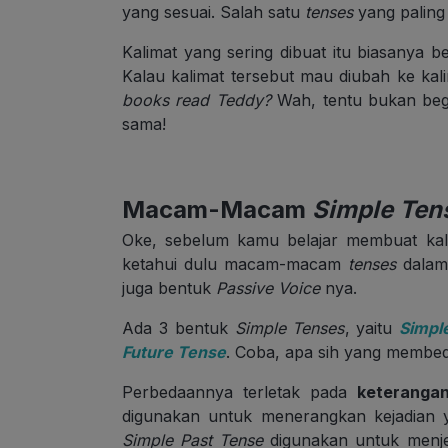
yang sesuai. Salah satu
tenses
yang paling
Kalimat yang sering dibuat itu biasanya b
Kalau kalimat tersebut mau diubah ke kal
books read Teddy?
Wah, tentu bukan begi
sama!
Macam-Macam
Simple Ten
Oke, sebelum kamu belajar membuat kal
ketahui dulu macam-macam
tenses
dalam 
juga bentuk
Passive Voice
nya.
Ada 3 bentuk
Simple Tenses
, yaitu
Simpl
Future Tense
. Coba, apa sih yang membed
Perbedaannya terletak pada
keteranga
digunakan untuk menerangkan kejadian 
Simple Past Tense
digunakan untuk menje