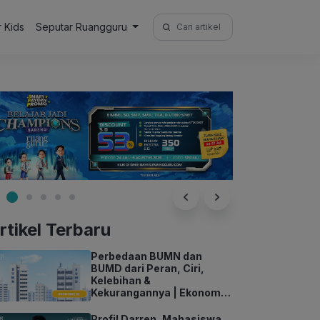
Search
r Kids
Seputar Ruangguru
for:
rtikel Terbaru
Perbedaan BUMN dan
BUMD dari Peran, Ciri,
Kelebihan &
Kekurangannya | Ekonomi
Kelas 11
Profil Darren, Mahasiswa