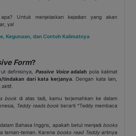
apa? Untuk menjelaskan kejadian yang akan
r, ya!
se, Kegunaan, dan Contoh Kalimatnya
sive Form
?
ut definisinya,
Passive Voice
adalah
pola kalimat
/tindakan dari kata kerjanya
. Dengan kata lain,
aktif.
ds book
di atas tadi, kamu terjemahkan ke dalam
onesia,
Teddy reads book
berarti “Teddy membaca
 dalam Bahasa Inggris, apakah betul menjadi
books
ya teman-teman. Karena
books read Teddy
artinya