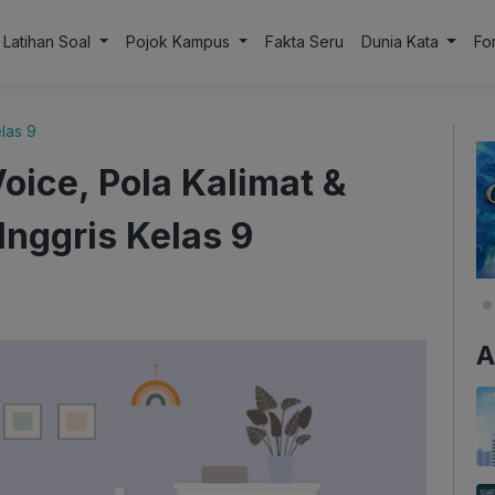
Latihan Soal
Pojok Kampus
Fakta Seru
Dunia Kata
Fo
las 9
oice, Pola Kalimat &
Inggris Kelas 9
A