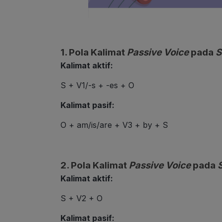
1. Pola Kalimat
Passive Voice
pada
S
Kalimat aktif:
S + V1/-s + -es + O
Kalimat pasif:
O + am/is/are + V3 + by + S
2.
Pola Kalimat
Passive Voice
pada
Kalimat aktif:
S + V2 + O
Kalimat pasif: