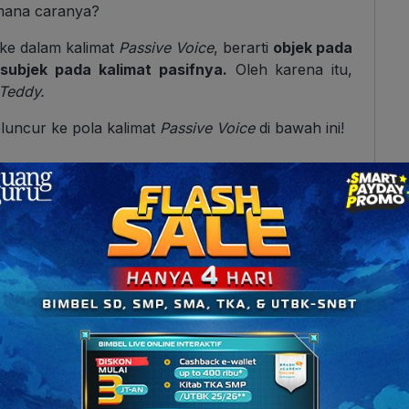
mana caranya?
ke dalam kalimat
Passive Voice
, berarti
objek pada
 subjek pada kalimat pasifnya.
Oleh karena itu,
 Teddy.
luncur ke pola kalimat
Passive Voice
di bawah ini!
dalam
Simple Tenses
ni penting untuk kamu hapalkan. Jika kamu ingin
ari bentuk aktif jadi bentuk pasif, gunakan rumus