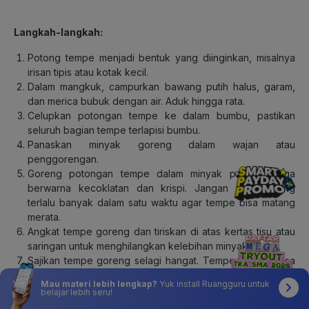
Langkah-langkah:
Potong tempe menjadi bentuk yang diinginkan, misalnya
irisan tipis atau kotak kecil.
Dalam mangkuk, campurkan bawang putih halus, garam,
dan merica bubuk dengan air. Aduk hingga rata.
Celupkan potongan tempe ke dalam bumbu, pastikan
seluruh bagian tempe terlapisi bumbu.
Panaskan minyak goreng dalam wajan atau
penggorengan.
Goreng potongan tempe dalam minyak panas hingga
berwarna kecoklatan dan krispi. Jangan menggoreng
terlalu banyak dalam satu waktu agar tempe bisa matang
merata.
Angkat tempe goreng dan tiriskan di atas kertas tisu atau
saringan untuk menghilangkan kelebihan minyak.
Sajikan tempe goreng selagi hangat. Tempe goreng bisa
dinikmati begitu saja atau dengan sambal, kecap manis,
Mau materi lebih lengkap?
Yuk install Ruangguru untuk
atau saus favorit Anda.
belajar lebih seru!