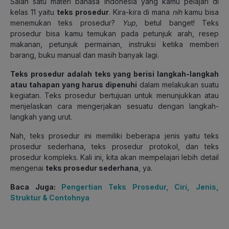
Salah satu materi bahasa Indonesia yang kamu pelajari di
kelas 11 yaitu
teks prosedur
. Kira-kira di mana
nih
kamu bisa
menemukan teks prosedur?
Yup,
betul banget! Teks
prosedur bisa kamu temukan pada petunjuk arah, resep
makanan, petunjuk permainan, instruksi ketika memberi
barang, buku manual dan masih banyak lagi.
Teks prosedur adalah
teks yang berisi langkah-langkah
atau tahapan yang harus dipenuhi
dalam melakukan suatu
kegiatan. Teks prosedur bertujuan untuk menunjukkan atau
menjelaskan cara mengerjakan sesuatu dengan langkah-
langkah yang urut.
Nah, teks prosedur ini memiliki beberapa jenis yaitu teks
prosedur sederhana, teks prosedur protokol, dan teks
prosedur kompleks. Kali ini, kita akan mempelajari lebih detail
mengenai
teks prosedur sederhana
, ya.
Baca Juga:
Pengertian Teks Prosedur, Ciri, Jenis,
Struktur & Contohnya