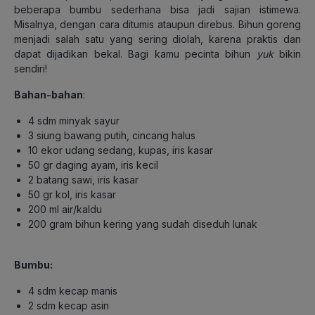
beberapa bumbu sederhana bisa jadi sajian istimewa.
Misalnya, dengan cara ditumis ataupun direbus. Bihun goreng
menjadi salah satu yang sering diolah, karena praktis dan
dapat dijadikan bekal. Bagi kamu pecinta bihun
yuk
bikin
sendiri!
Bahan-bahan
:
4 sdm minyak sayur
3 siung bawang putih, cincang halus
10 ekor udang sedang, kupas, iris kasar
50 gr daging ayam, iris kecil
2 batang sawi, iris kasar
50 gr kol, iris kasar
200 ml air/kaldu
200 gram bihun kering yang sudah diseduh lunak
Bumbu:
4 sdm kecap manis
2 sdm kecap asin