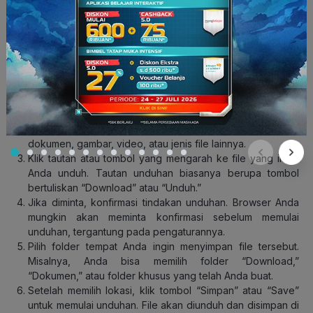
7. Cara Menyimpan File dari Internet ke
Laptop
Menyimpan file dari internet ke laptop adalah proses yang
cukup sederhana. Berikut langkah-langkah umum yang bisa
Anda ikuti:
Gunakan browser internet, seperti Google Chrome, Mozilla
Firefox, Safari, atau Microsoft Edge.
Temukan file yang ingin Anda simpan. Bisa berupa
dokumen, gambar, video, atau jenis file lainnya.
Klik tautan atau tombol yang mengarah ke file yang ingin
Anda unduh. Tautan unduhan biasanya berupa tombol
bertuliskan “Download” atau “Unduh.”
Jika diminta, konfirmasi tindakan unduhan. Browser Anda
mungkin akan meminta konfirmasi sebelum memulai
unduhan, tergantung pada pengaturannya.
Pilih folder tempat Anda ingin menyimpan file tersebut.
Misalnya, Anda bisa memilih folder “Download,”
“Dokumen,” atau folder khusus yang telah Anda buat.
Setelah memilih lokasi, klik tombol “Simpan” atau “Save”
untuk memulai unduhan. File akan diunduh dan disimpan di