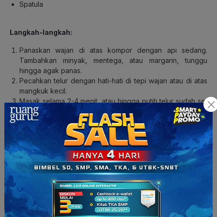
Spatula
Langkah-langkah:
Panaskan wajan di atas kompor dengan api sedang.
Tambahkan minyak, mentega, atau margarin, tunggu
hingga agak panas.
Pecahkan telur dengan hati-hati di tepi wajan atau di atas
mangkuk kecil.
Masak selama 2-4 menit, atau hingga putih telur sudah set
dan kuning telur masih terlihat lembut. Jika Anda lebih suka
kuning telur yang lebih matang, masak beberapa menit lagi
hingga kuning telur mengeras sesuai selera.
Taburkan sedikit garam dan merica di atas telur sesuai
selera. Anda juga bisa menambahkan bumbu lain, seperti
paprika atau bawang bubuk jika suka.
Sajikan segera setelah matang. Telur ceplok bisa dinikmati
dengan roti, nasi, atau sebagai pelengkap hidangan
lainnya.