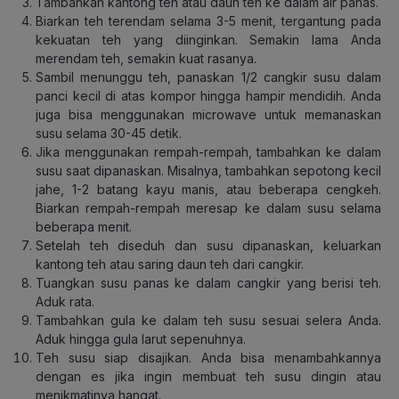
Tambahkan kantong teh atau daun teh ke dalam air panas.
Biarkan teh terendam selama 3-5 menit, tergantung pada
kekuatan teh yang diinginkan. Semakin lama Anda
merendam teh, semakin kuat rasanya.
Sambil menunggu teh, panaskan 1/2 cangkir susu dalam
panci kecil di atas kompor hingga hampir mendidih. Anda
juga bisa menggunakan microwave untuk memanaskan
susu selama 30-45 detik.
Jika menggunakan rempah-rempah, tambahkan ke dalam
susu saat dipanaskan. Misalnya, tambahkan sepotong kecil
jahe, 1-2 batang kayu manis, atau beberapa cengkeh.
Biarkan rempah-rempah meresap ke dalam susu selama
beberapa menit.
Setelah teh diseduh dan susu dipanaskan, keluarkan
kantong teh atau saring daun teh dari cangkir.
Tuangkan susu panas ke dalam cangkir yang berisi teh.
Aduk rata.
Tambahkan gula ke dalam teh susu sesuai selera Anda.
Aduk hingga gula larut sepenuhnya.
Teh susu siap disajikan. Anda bisa menambahkannya
dengan es jika ingin membuat teh susu dingin atau
menikmatinya hangat.