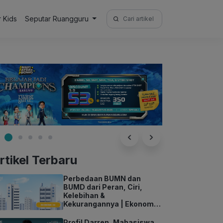
Search
r Kids
Seputar Ruangguru
for:
rtikel Terbaru
Perbedaan BUMN dan
BUMD dari Peran, Ciri,
Kelebihan &
Kekurangannya | Ekonomi
Kelas 11
Profil Darren, Mahasiswa