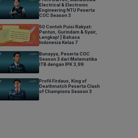
Electrical & Electronic
Engineering NTU Peserta
COC Season 3
50 Contoh Puisi Rakyat:
Pantun, Gurindam & Syair,
Lengkap! | Bahasa
Indonesia Kelas 7
Bunayya, Peserta COC
Season 3 dari Matematika
ITB dengan IPK 3,99
Profil Firdaus, King of
Deathmatch Peserta Clash
of Champions Season 3