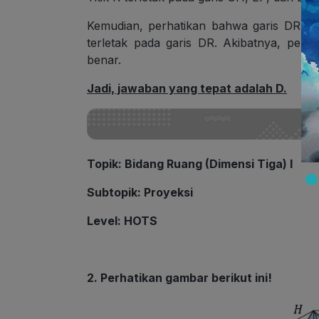
Kemudian, perhatikan bahwa garis DR ber
terletak pada garis DR. Akibatnya, pern
benar.
Jadi, jawaban yang tepat adalah D.
Topik
: Bidang Ruang (Dimensi Tiga) I
Subtopik
: Proyeksi
Level
: HOTS
2. Perhatikan gambar berikut ini!