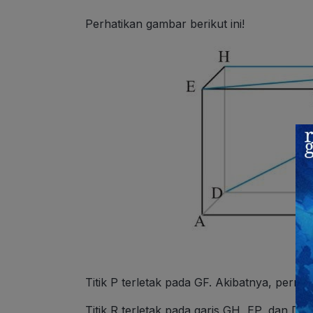
Perhatikan gambar berikut ini!
Titik P terletak pada GF. Akibatnya, perny
Titik R terletak pada garis GH, EP, dan DQ