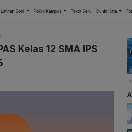
Latihan Soal
Pojok Kampus
Fakta Seru
Dunia Kata
Fo
2
PAS Kelas 12 SMA IPS
5
A