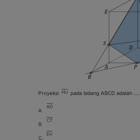
Proyeksi
pada bidang ABCD adalah ….