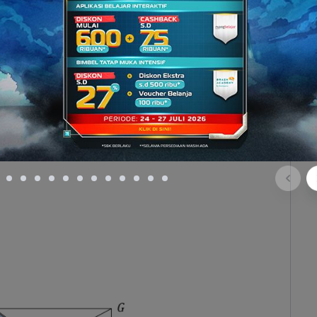
potongan dengan rusuk CG di titik Q. Artinya, Q
yataan pada pilihan C salah, sedangkan pilihan D