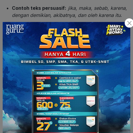
Contoh teks persuasif:
jika, maka, sebab, karena,
dengan demikian, akibatnya, dan oleh karena itu.
6. Menggunakan Kata Perujukan
Kata-kata yang digunakan sebagai pendahuluan
sebelum menyajikan data yang menjadi sumber dalam
teks.
Contoh teks persuasif:
Berdasarkan data, Merujuk pada
pendapat, Mengutip dari