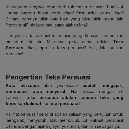
Kamu pernah
nggak
coba ngebujuk teman-temanmu buat ikut
liburan bareng lewat
grup chat?
Pasti mikir keras,
kan?
Gimana caranya bikin kata-kata yang bisa bikin orang lain
“terpanggil” nih buat mau sama ajakan kita?
Ternyata, ada
lho
materi belajar yang khusus mempelajari
membuat teks itu. Materinya pelajarannya adalah
Teks
Persuasi
. Nah, apa itu teks persuasi? Yuk, kita pelajari
bersama!
Pengertian Teks Persuasi
Kata persuasi
atau
persuasive
adalah mengajak,
membujuk, atau menyuruh
. Nah, sesuai dengan arti
katanya,
teks persuasi adalah
sebuah teks yang
berisikan kalimat-kalimat persuasif
.
Kalimat persuasif sendidi adalah kalimat yang bertujuan untuk
mengajak, menyuruh, atau membujuk. Ciri kalimat persuasif
ditandai dengan ajakan, ayo, yuk, mari, dan lain sebagainya.