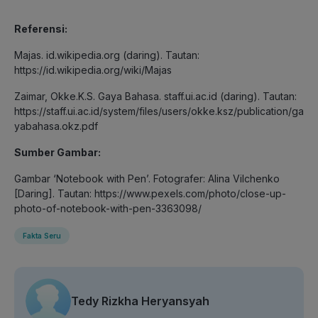
Referensi:
Majas. id.wikipedia.org (daring). Tautan:
https://id.wikipedia.org/wiki/Majas
Zaimar, Okke.K.S. Gaya Bahasa. staff.ui.ac.id (daring). Tautan:
https://staff.ui.ac.id/system/files/users/okke.ksz/publication/ga
yabahasa.okz.pdf
Sumber Gambar:
Gambar ‘Notebook with Pen’. Fotografer: Alina Vilchenko
[Daring]. Tautan: https://www.pexels.com/photo/close-up-
photo-of-notebook-with-pen-3363098/
Fakta Seru
Tedy Rizkha Heryansyah