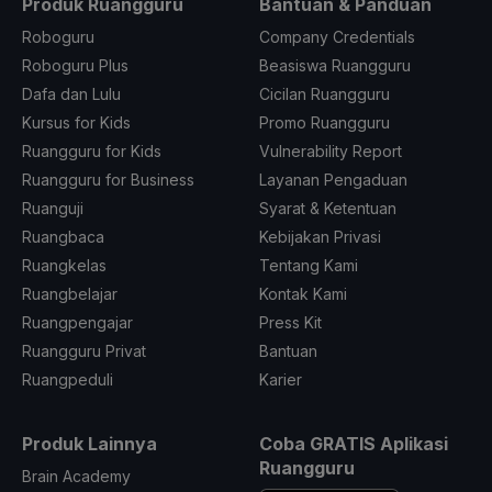
Produk Ruangguru
Bantuan & Panduan
Roboguru
Company Credentials
Roboguru Plus
Beasiswa Ruangguru
Dafa dan Lulu
Cicilan Ruangguru
Kursus for Kids
Promo Ruangguru
Ruangguru for Kids
Vulnerability Report
Ruangguru for Business
Layanan Pengaduan
Ruanguji
Syarat & Ketentuan
Ruangbaca
Kebijakan Privasi
Ruangkelas
Tentang Kami
Ruangbelajar
Kontak Kami
Ruangpengajar
Press Kit
Ruangguru Privat
Bantuan
Ruangpeduli
Karier
Produk Lainnya
Coba GRATIS Aplikasi
Ruangguru
Brain Academy