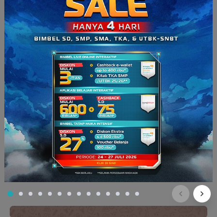
15. Majas Satire
Majas satire adalah gaya bahasa yang mengandung
penolakan, kritik, atau sindiran
terhadap suatu gagasan,
kebiasaan, atau ideologi. Namun, penyampaiannya
dibalut
dengan komedi
atau sebagai bahan candaan.
Contoh
: Ya Tuhan, soal semudah ini saja kamu tidak bisa
menyelesaikannya?
16. Majas Innuendo
Majas innuendo digunakan untuk menyindir seseorang
dengan cara
mengecilkan fakta yang ada
.
Contoh
: Tak perlu takut, disuntik rasanya hanya seperti
digigit semut kecil.
Baca Juga:
Macam-Macam Majas Sindiran beserta Ciri
dan Contohnya