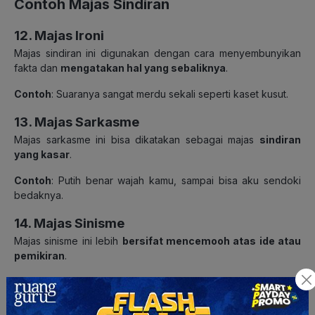
Contoh Majas Sindiran
12. Majas Ironi
Majas sindiran ini digunakan dengan cara menyembunyikan
fakta dan
mengatakan hal yang sebaliknya
.
Contoh
: Suaranya sangat merdu sekali seperti kaset kusut.
13. Majas Sarkasme
Majas sarkasme ini bisa dikatakan sebagai majas
sindiran
yang kasar
.
Contoh
: Putih benar wajah kamu, sampai bisa aku sendoki
bedaknya.
14. Majas Sinisme
Majas sinisme ini lebih
bersifat mencemooh atas ide atau
pemikiran
.
Contoh
: Kamu sudah pintar ‘kan? Kenapa masih bertanya
kepada aku?