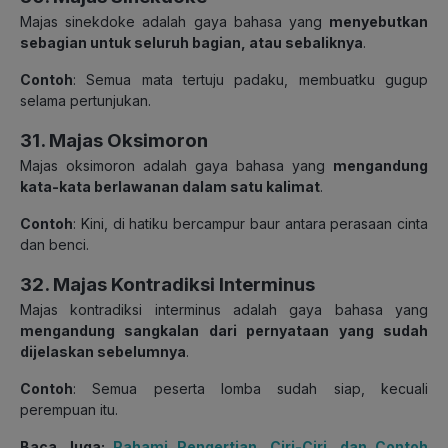
Majas sinekdoke adalah gaya bahasa yang
menyebutkan
sebagian untuk seluruh bagian, atau sebaliknya
.
Contoh
: Semua mata tertuju padaku, membuatku gugup
selama pertunjukan.
31. Majas Oksimoron
Majas oksimoron adalah gaya bahasa yang
mengandung
kata-kata berlawanan dalam satu kalimat
.
Contoh
: Kini, di hatiku bercampur baur antara perasaan cinta
dan benci.
32. Majas Kontradiksi Interminus
Majas kontradiksi interminus adalah gaya bahasa yang
mengandung sangkalan dari pernyataan yang sudah
dijelaskan sebelumnya
.
Contoh
: Semua peserta lomba sudah siap, kecuali
perempuan itu.
Baca Juga:
Pahami Pengertian, Ciri-Ciri, dan Contoh