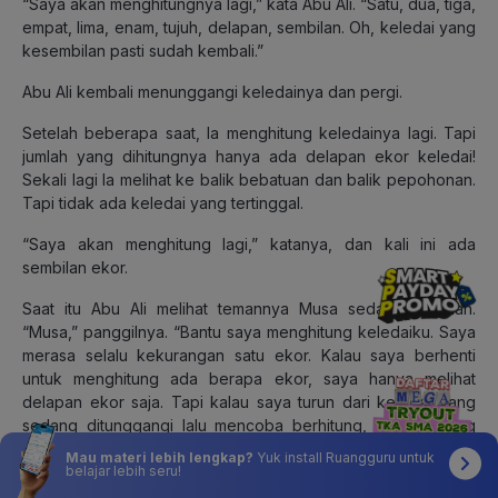
“Saya akan menghitungnya lagi,” kata Abu Ali. “Satu, dua, tiga,
empat, lima, enam, tujuh, delapan, sembilan. Oh, keledai yang
kesembilan pasti sudah kembali.”
Abu Ali kembali menunggangi keledainya dan pergi.
Setelah beberapa saat, Ia menghitung keledainya lagi. Tapi
jumlah yang dihitungnya hanya ada delapan ekor keledai!
Sekali lagi Ia melihat ke balik bebatuan dan balik pepohonan.
Tapi tidak ada keledai yang tertinggal.
“Saya akan menghitung lagi,” katanya, dan kali ini ada
sembilan ekor.
Saat itu Abu Ali melihat temannya Musa sedang berjalan.
“Musa,” panggilnya. “Bantu saya menghitung keledaiku. Saya
merasa selalu kekurangan satu ekor. Kalau saya berhenti
untuk menghitung ada berapa ekor, saya hanya melihat
delapan ekor saja. Tapi kalau saya turun dari keledai yang
sedang ditunggangi lalu mencoba berhitung, keledai yang
kesembilan, dia ada lagi!”
Mau materi lebih lengkap?
Yuk install Ruangguru untuk
belajar lebih seru!
“Saya justru bisa melihat ada sepuluh ekor keledai,” tawa