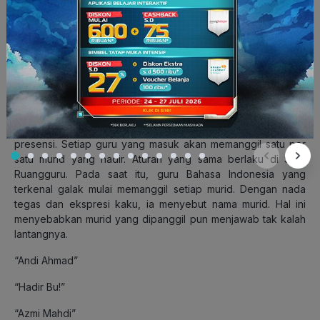
Pengertian, Ciri-Ciri & Jenisnya
6. Contoh Teks Anekdot Mengkritik untuk
Tidak Berbicara Kasar
Berkat Kanker Otak
Rutinitas belajar dan mengajar selalu diawali dengan cek
presensi. Setiap guru yang masuk akan memanggil satu per
satu murid yang hadir. Aturan yang sama berlaku di SMA
Ruangguru. Pada saat itu, guru Bahasa Indonesia yang
terkenal galak mulai memanggil setiap murid. Dengan nada
tegas dan ekspresi kaku, ia menyebut nama murid. Hal ini
menyebabkan murid yang dipanggil pun menjawab tak kalah
lantangnya.
“Andi Ahmad”
“Hadir Bu!”
“Azmi Mahdi”