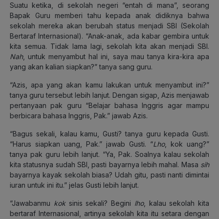
Suatu ketika, di sekolah negeri “entah di mana”, seorang
Bapak Guru memberi tahu kepada anak didiknya bahwa
sekolah mereka akan berubah status menjadi SBI (Sekolah
Bertaraf Internasional). “Anak-anak, ada kabar gembira untuk
kita semua. Tidak lama lagi, sekolah kita akan menjadi SBI.
Nah
, untuk menyambut hal ini, saya mau tanya kira-kira apa
yang akan kalian siapkan?” tanya sang guru.
“Azis, apa yang akan kamu lakukan untuk menyambut ini?”
tanya guru tersebut lebih lanjut. Dengan sigap, Azis menjawab
pertanyaan pak guru “Belajar bahasa Inggris agar mampu
berbicara bahasa Inggris, Pak.” jawab Azis.
“Bagus sekali, kalau kamu, Gusti? tanya guru kepada Gusti.
“Harus siapkan uang, Pak.” jawab Gusti. “
Lho
, kok uang?”
tanya pak guru lebih lanjut. “Ya, Pak. Soalnya kalau sekolah
kita statusnya sudah SBI, pasti bayarnya lebih mahal. Masa
sih
bayarnya kayak sekolah biasa? Udah gitu, pasti nanti dimintai
iuran untuk ini itu.” jelas Gusti lebih lanjut.
“Jawabanmu
kok
sinis sekali? Begini
lho
, kalau sekolah kita
bertaraf Internasional, artinya sekolah kita itu setara dengan