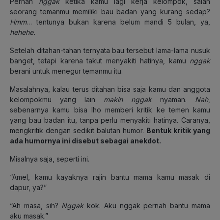
Pernah
nggak
ketika kamu lagi kerja kelompok, salah
seorang temanmu memiliki bau badan yang kurang sedap?
Hmm
… tentunya bukan karena belum mandi 5 bulan, ya,
hehehe.
Setelah ditahan-tahan ternyata bau tersebut lama-lama nusuk
banget, tetapi karena takut menyakiti hatinya, kamu
nggak
berani untuk menegur temanmu itu.
Masalahnya, kalau terus ditahan bisa saja kamu dan anggota
kelompokmu yang lain
makin nggak
nyaman.
Nah
,
sebenarnya kamu bisa lho memberi kritik ke temen kamu
yang bau badan itu, tanpa perlu menyakiti hatinya. Caranya,
mengkritik dengan sedikit balutan humor.
Bentuk kritik yang
ada humornya ini disebut sebagai anekdot.
Misalnya saja, seperti ini.
“Amel, kamu kayaknya rajin bantu mama kamu masak di
dapur, ya?”
“Ah masa, sih?
Nggak
kok. Aku nggak pernah bantu mama
aku masak.”