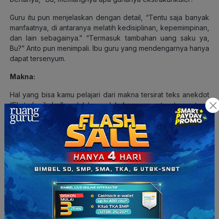
Guru itu pun menjelaskan dengan detail, “Tentu saja banyak
manfaatnya, di antaranya melatih kedisiplinan, kepemimpinan,
dan lain sebagainya.” “Termasuk tambahan uang saku ya,
Bu?” Anto pun menimpali. Ibu guru yang mendengarnya hanya
dapat tersenyum.
Makna:
Hal yang bisa kamu pelajari dari makna tersirat teks anekdot
“Ekstrakurikuler” adalah melakukan sesuatu tergantung
niatnya. Tentu mendapatkan uang saku tambahan bagi anak
sekolah merupakan hal yang dapat membuat hati senang.
Namun, kamu harus mengetahui bahwa uang saku tambahan
adalah uang yang diberikan oleh orang tua untuk memenuhi
kebutuhan tambahan. Sehingga, ketika kamu mengikuti
kegiatan ekstrakurikuler, sepatutnya kamu memahami kenapa
kamu ingin bergabung, dan uang saku tambahan yang diberi
orang tuamu harus digunakan sebaik mungkin sesuai
kebutuhan.
Baca Juga:
Kumpulan Contoh Kalimat Imperatif disertai