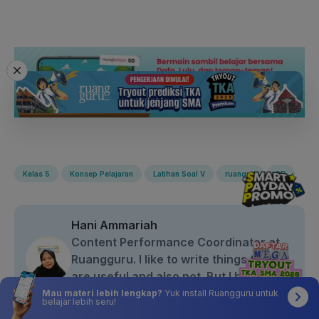
Kelas 5
Konsep Pelajaran
Latihan Soal V
ruanguji
SD
Hani Ammariah
Content Performance Coordinator at
Ruangguru. I like to write things that
are useful and also not. But I hope, you
can learn something from this post. ^^
Mau materi lebih lengkap?
Yuk install Ruangguru untuk
belajar lebih seru!