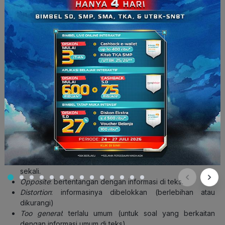
5. Awas! Waspada Pilihan Jawaban
Pengecoh
Ternyata, di tes literasi bahasa Inggris SNBT juga bisa muncul
jawaban pengecoh,
lho
. Soal pengecoh ini dibuat
berdasarkan kesalahan umum yang biasa dilakukan saat
seseorang menjawab soal literasi. Ada enam karakteristik atau
ciri-ciri jawaban salah
dalam tes literasi adalah sebagai
berikut.
Out of scope
: tidak terdapat informasinya di teks.
Irrelevant
: tidak relevan, tidak menyentuh topik teks sama
sekali.
Opposite
: bertentangan dengan informasi di teks.
Distortion
: informasinya dibelokkan (berlebihan atau
dikurangi)
Too general
: terlalu umum (untuk soal yang berkaitan
dengan informasi umum di teks)