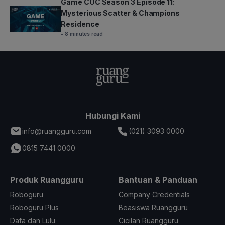
Game COC Season 3 Episode 11:
Mysterious Scatter & Champions
Residence
• 8 minutes read
Hubungi Kami
info@ruangguru.com
(021) 3093 0000
0815 7441 0000
Produk Ruangguru
Bantuan & Panduan
Roboguru
Company Credentials
Roboguru Plus
Beasiswa Ruangguru
Dafa dan Lulu
Cicilan Ruangguru