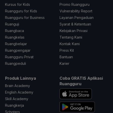
Kursus for Kids
Promo Ruangguru
Ruangguru for Kids
Vulnerability Report
Ruangguru for Business
Layanan Pengaduan
Ruanguji
Syarat & Ketentuan
Ruangbaca
Kebijakan Privasi
Ruangkelas
Tentang Kami
Ruangbelajar
Kontak Kami
Ruangpengajar
Press Kit
Ruangguru Privat
Bantuan
Ruangpeduli
Karier
Produk Lainnya
Coba GRATIS Aplikasi
Ruangguru
Brain Academy
English Academy
Skill Academy
Ruangkerja
Schoters