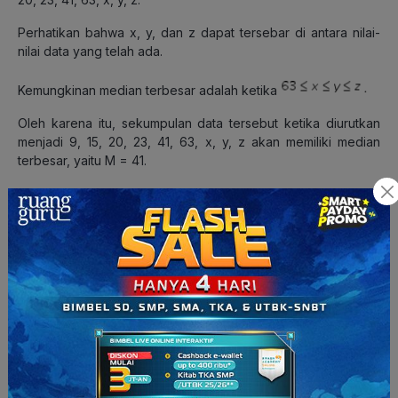
Perhatikan bahwa x, y, dan z dapat tersebar di antara nilai-
nilai data yang telah ada.
Kemungkinan median terbesar adalah ketika
Oleh karena itu, sekumpulan data tersebut ketika diurutkan
menjadi 9, 15, 20, 23, 41, 63, x, y, z akan memiliki median
terbesar, yaitu M = 41.
Kemudian, kemungkinan median terkecil adalah ketika
Oleh karena itu, sekumpulan data tersebut ketika diurutkan
menjadi x, y, z, 9, 15, 20, 23, 41, 63 akan memiliki median
terkecil, yaitu M = 15.
Dengan demikian, didapat m – M = 15 – 41 = -26.
Jadi, jawaban yang tepat adalah B.