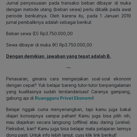
Jurnal penyesuaian pada transaksi beban dibayar di muka
dengan metode utang (beban sewa) perlu dibalik pada awal
periode berikutnya. Oleh karena itu, pada 1 Januari 2019
jurnal pembaliknya adalah sebagai berikut.
Beban sewa (D) Rp3.750.000,00
Sewa dibayar di muka (K) Rp3.750.000,00
Dengan demikian, jawaban yang tepat adalah B.
—
Penasaran, gimana cara mengerjakan soal-soal ekonomi
dengan cepat? Yuk belajar bareng tutor-tutor berpengalaman
yang kualitasnya sudah terstandarisasi! Caranya gampang,
gabung aja di
Ruangguru Privat Ekonomi
!
Belajar nggak cuma menyenangkan, tapi kamu juga bakal
diajari konsepnya sampai paham! Kamu juga bisa pilih nih,
mau diajarkan secara langsung (
offline
) atau daring (
online
).
Fleksibel, kan? Kamu juga bisa belajar mata pelajaran lainnya
dong pasti. Untuk info lebih lanjut, cuss klik link berikut!