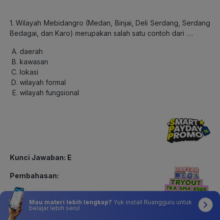
1. Wilayah Mebidangro (Medan, Binjai, Deli Serdang, Serdang
Bedagai, dan Karo) merupakan salah satu contoh dari ….
daerah
kawasan
lokasi
wilayah formal
wilayah fungsional
Kunci Jawaban: E
Pembahasan:
Mebidangro merupakan wilayah yang terbentuk dari adanya
Mau materi lebih lengkap?
Yuk install Ruangguru untuk
hubungan fungsional antara Kota Medan dan kota atau
belajar lebih seru!
kabupaten di sekitarnya. Kota Medan berfungsi sebagai